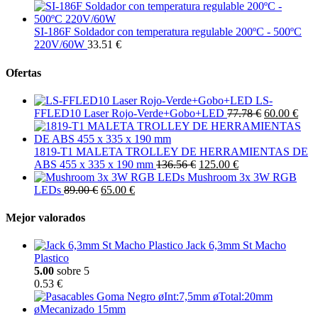
SI-186F Soldador con temperatura regulable 200ºC - 500ºC
220V/60W
33.51 €
Ofertas
LS-
FFLED10 Laser Rojo-Verde+Gobo+LED
77.78 €
60.00 €
1819-T1 MALETA TROLLEY DE HERRAMIENTAS DE
ABS 455 x 335 x 190 mm
136.56 €
125.00 €
Mushroom 3x 3W RGB
LEDs
89.00 €
65.00 €
Mejor valorados
Jack 6,3mm St Macho
Plastico
5.00
sobre 5
0.53 €