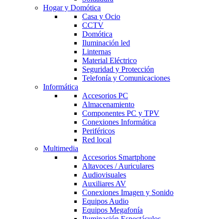
Hogar y Domótica
Casa y Ocio
CCTV
Domótica
Iluminación led
Linternas
Material Eléctrico
Seguridad y Protección
Telefonía y Comunicaciones
Informática
Accesorios PC
Almacenamiento
Componentes PC y TPV
Conexiones Informática
Periféricos
Red local
Multimedia
Accesorios Smartphone
Altavoces / Auriculares
Audiovisuales
Auxiliares AV
Conexiones Imagen y Sonido
Equipos Audio
Equipos Megafonía
Iluminación Espectáculos