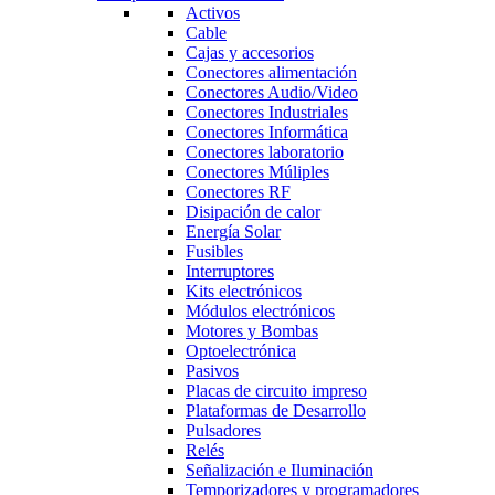
Activos
Cable
Cajas y accesorios
Conectores alimentación
Conectores Audio/Video
Conectores Industriales
Conectores Informática
Conectores laboratorio
Conectores Múliples
Conectores RF
Disipación de calor
Energía Solar
Fusibles
Interruptores
Kits electrónicos
Módulos electrónicos
Motores y Bombas
Optoelectrónica
Pasivos
Placas de circuito impreso
Plataformas de Desarrollo
Pulsadores
Relés
Señalización e Iluminación
Temporizadores y programadores