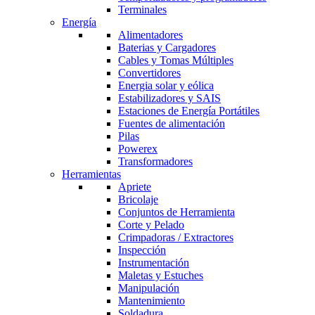
Terminales
Energía
Alimentadores
Baterias y Cargadores
Cables y Tomas Múltiples
Convertidores
Energia solar y eólica
Estabilizadores y SAIS
Estaciones de Energía Portátiles
Fuentes de alimentación
Pilas
Powerex
Transformadores
Herramientas
Apriete
Bricolaje
Conjuntos de Herramienta
Corte y Pelado
Crimpadoras / Extractores
Inspección
Instrumentación
Maletas y Estuches
Manipulación
Mantenimiento
Soldadura