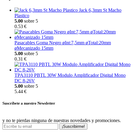
Jack 6,3mm St Macho
Plastico
5.00
sobre 5
0.53 €
Pasacables Goma Negro øInt:7,5mm øTotal:20mm
øMecanizado 15mm
5.00
sobre 5
0.31 €
TPA3110 PBTL 30W Modulo Amplificador Digital Mono
DC 8-26V
5.00
sobre 5
5.44 €
Suscríbete a nuestro Newsletter
y no te pierdas ninguna de nuestras novedades y promociones.
¡Suscribirme!