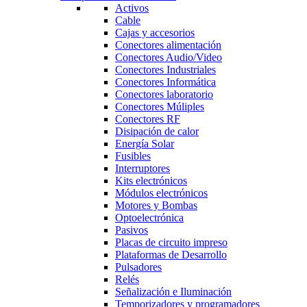
Activos
Cable
Cajas y accesorios
Conectores alimentación
Conectores Audio/Video
Conectores Industriales
Conectores Informática
Conectores laboratorio
Conectores Múliples
Conectores RF
Disipación de calor
Energía Solar
Fusibles
Interruptores
Kits electrónicos
Módulos electrónicos
Motores y Bombas
Optoelectrónica
Pasivos
Placas de circuito impreso
Plataformas de Desarrollo
Pulsadores
Relés
Señalización e Iluminación
Temporizadores y programadores