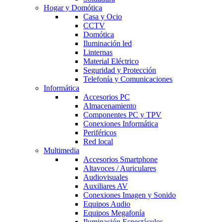
Hogar y Domótica
Casa y Ocio
CCTV
Domótica
Iluminación led
Linternas
Material Eléctrico
Seguridad y Protección
Telefonía y Comunicaciones
Informática
Accesorios PC
Almacenamiento
Componentes PC y TPV
Conexiones Informática
Periféricos
Red local
Multimedia
Accesorios Smartphone
Altavoces / Auriculares
Audiovisuales
Auxiliares AV
Conexiones Imagen y Sonido
Equipos Audio
Equipos Megafonía
Iluminación Espectáculos