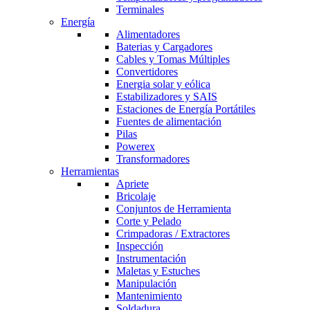
Terminales
Energía
Alimentadores
Baterias y Cargadores
Cables y Tomas Múltiples
Convertidores
Energia solar y eólica
Estabilizadores y SAIS
Estaciones de Energía Portátiles
Fuentes de alimentación
Pilas
Powerex
Transformadores
Herramientas
Apriete
Bricolaje
Conjuntos de Herramienta
Corte y Pelado
Crimpadoras / Extractores
Inspección
Instrumentación
Maletas y Estuches
Manipulación
Mantenimiento
Soldadura