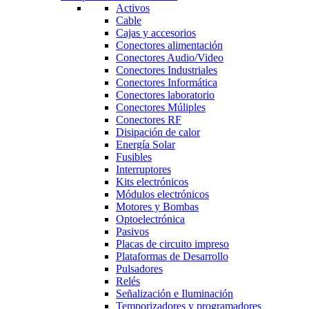
Activos
Cable
Cajas y accesorios
Conectores alimentación
Conectores Audio/Video
Conectores Industriales
Conectores Informática
Conectores laboratorio
Conectores Múliples
Conectores RF
Disipación de calor
Energía Solar
Fusibles
Interruptores
Kits electrónicos
Módulos electrónicos
Motores y Bombas
Optoelectrónica
Pasivos
Placas de circuito impreso
Plataformas de Desarrollo
Pulsadores
Relés
Señalización e Iluminación
Temporizadores y programadores