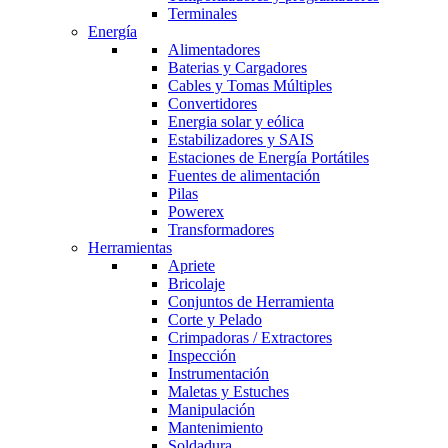
Terminales
Energía
Alimentadores
Baterias y Cargadores
Cables y Tomas Múltiples
Convertidores
Energia solar y eólica
Estabilizadores y SAIS
Estaciones de Energía Portátiles
Fuentes de alimentación
Pilas
Powerex
Transformadores
Herramientas
Apriete
Bricolaje
Conjuntos de Herramienta
Corte y Pelado
Crimpadoras / Extractores
Inspección
Instrumentación
Maletas y Estuches
Manipulación
Mantenimiento
Soldadura