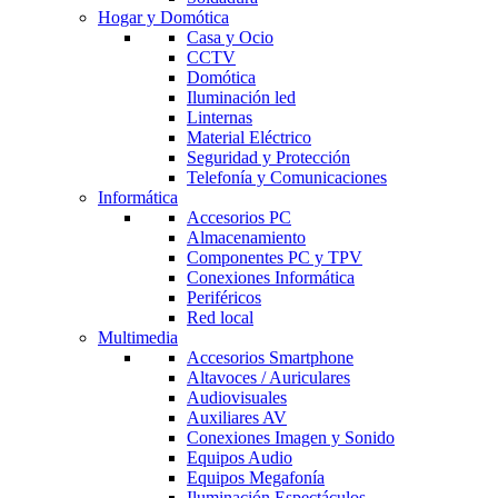
Hogar y Domótica
Casa y Ocio
CCTV
Domótica
Iluminación led
Linternas
Material Eléctrico
Seguridad y Protección
Telefonía y Comunicaciones
Informática
Accesorios PC
Almacenamiento
Componentes PC y TPV
Conexiones Informática
Periféricos
Red local
Multimedia
Accesorios Smartphone
Altavoces / Auriculares
Audiovisuales
Auxiliares AV
Conexiones Imagen y Sonido
Equipos Audio
Equipos Megafonía
Iluminación Espectáculos