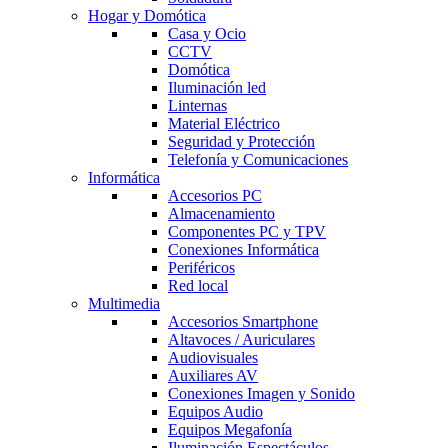
Hogar y Domótica
Casa y Ocio
CCTV
Domótica
Iluminación led
Linternas
Material Eléctrico
Seguridad y Protección
Telefonía y Comunicaciones
Informática
Accesorios PC
Almacenamiento
Componentes PC y TPV
Conexiones Informática
Periféricos
Red local
Multimedia
Accesorios Smartphone
Altavoces / Auriculares
Audiovisuales
Auxiliares AV
Conexiones Imagen y Sonido
Equipos Audio
Equipos Megafonía
Iluminación Espectáculos