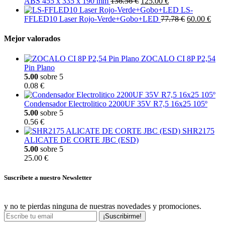
ABS 455 x 335 x 190 mm
136.56 €
125.00 €
LS-
FFLED10 Laser Rojo-Verde+Gobo+LED
77.78 €
60.00 €
Mejor valorados
ZOCALO CI 8P P2,54
Pin Plano
5.00
sobre 5
0.08 €
Condensador Electrolitico 2200UF 35V R7,5 16x25 105º
5.00
sobre 5
0.56 €
SHR2175
ALICATE DE CORTE JBC (ESD)
5.00
sobre 5
25.00 €
Suscríbete a nuestro Newsletter
y no te pierdas ninguna de nuestras novedades y promociones.
¡Suscribirme!