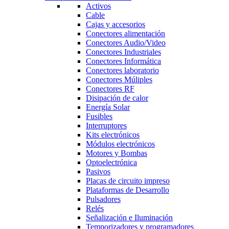
Activos
Cable
Cajas y accesorios
Conectores alimentación
Conectores Audio/Video
Conectores Industriales
Conectores Informática
Conectores laboratorio
Conectores Múliples
Conectores RF
Disipación de calor
Energía Solar
Fusibles
Interruptores
Kits electrónicos
Módulos electrónicos
Motores y Bombas
Optoelectrónica
Pasivos
Placas de circuito impreso
Plataformas de Desarrollo
Pulsadores
Relés
Señalización e Iluminación
Temporizadores y programadores