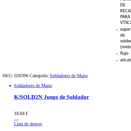
DE
RECA
PARA
VTSC
sopor
de
solda
(meta
flujo
alica
SKU:
020396
Categoría:
Soldadores de Mano
Soldadores de Mano
K/SOLD2N Juego de Soldador
18.84 €
Lista de deseos