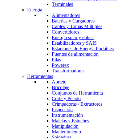
Terminales
Energía
Alimentadores
Baterias y Cargadores
Cables y Tomas Múltiples
Convertidores
Energia solar y eólica
Estabilizadores y SAIS
Estaciones de Energía Portátiles
Fuentes de alimentación
Pilas
Powerex
Transformadores
Herramientas
Apriete
Bricolaje
Conjuntos de Herramienta
Corte y Pelado
Crimpadoras / Extractores
Inspección
Instrumentación
Maletas y Estuches
Manipulación
Mantenimiento
Soldadura