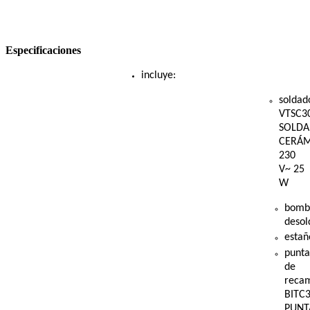
Especificaciones
incluye:
soldad
VTSC3
SOLD
CERÁ
230
V~ 25
W
bomb
desol
estañ
punta
de
recam
BITC
PUNT