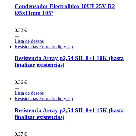
Condensador Electrolitico 10UF 25V R2
Ø5x11mm 105º
0.32 €
Lista de deseos
Resistencias Formato dip y sip
Resistencia Array p2,54 SIL 8+1 10K (hasta
finalizar existencias)
0.36 €
Lista de deseos
Resistencias Formato dip y sip
Resistencia Array p2,54 SIL 8+1 15K (hasta
finalizar existencias)
0.37 €