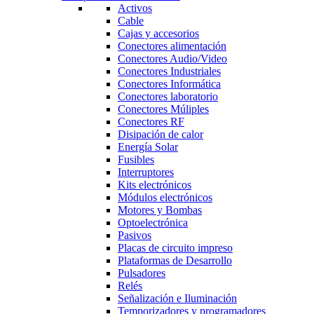
Activos
Cable
Cajas y accesorios
Conectores alimentación
Conectores Audio/Video
Conectores Industriales
Conectores Informática
Conectores laboratorio
Conectores Múliples
Conectores RF
Disipación de calor
Energía Solar
Fusibles
Interruptores
Kits electrónicos
Módulos electrónicos
Motores y Bombas
Optoelectrónica
Pasivos
Placas de circuito impreso
Plataformas de Desarrollo
Pulsadores
Relés
Señalización e Iluminación
Temporizadores y programadores