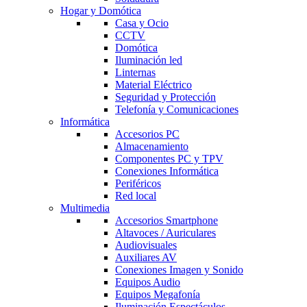
Hogar y Domótica
Casa y Ocio
CCTV
Domótica
Iluminación led
Linternas
Material Eléctrico
Seguridad y Protección
Telefonía y Comunicaciones
Informática
Accesorios PC
Almacenamiento
Componentes PC y TPV
Conexiones Informática
Periféricos
Red local
Multimedia
Accesorios Smartphone
Altavoces / Auriculares
Audiovisuales
Auxiliares AV
Conexiones Imagen y Sonido
Equipos Audio
Equipos Megafonía
Iluminación Espectáculos