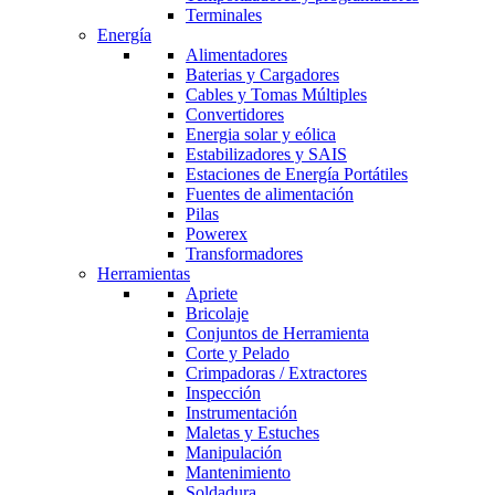
Terminales
Energía
Alimentadores
Baterias y Cargadores
Cables y Tomas Múltiples
Convertidores
Energia solar y eólica
Estabilizadores y SAIS
Estaciones de Energía Portátiles
Fuentes de alimentación
Pilas
Powerex
Transformadores
Herramientas
Apriete
Bricolaje
Conjuntos de Herramienta
Corte y Pelado
Crimpadoras / Extractores
Inspección
Instrumentación
Maletas y Estuches
Manipulación
Mantenimiento
Soldadura