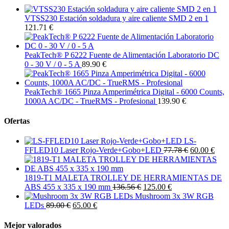
VTSS230 Estación soldadura y aire caliente SMD 2 en 1
121.71 €
PeakTech® P 6222 Fuente de Alimentación Laboratorio DC
0 - 30 V / 0 - 5 A
89.90 €
PeakTech® 1665 Pinza Amperimétrica Digital - 6000 Counts,
1000A AC/DC - TrueRMS - Profesional
139.90 €
Ofertas
LS-
FFLED10 Laser Rojo-Verde+Gobo+LED
77.78 €
60.00 €
1819-T1 MALETA TROLLEY DE HERRAMIENTAS DE
ABS 455 x 335 x 190 mm
136.56 €
125.00 €
Mushroom 3x 3W RGB
LEDs
89.00 €
65.00 €
Mejor valorados