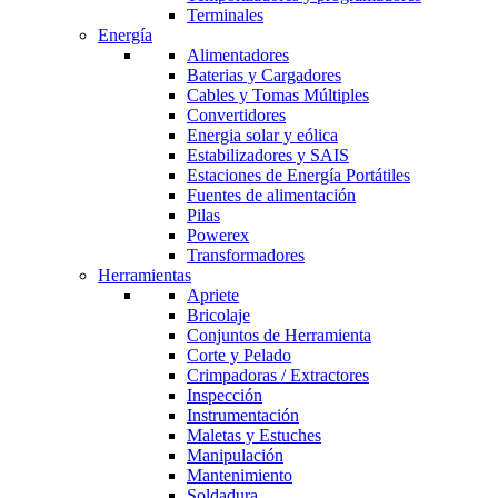
Terminales
Energía
Alimentadores
Baterias y Cargadores
Cables y Tomas Múltiples
Convertidores
Energia solar y eólica
Estabilizadores y SAIS
Estaciones de Energía Portátiles
Fuentes de alimentación
Pilas
Powerex
Transformadores
Herramientas
Apriete
Bricolaje
Conjuntos de Herramienta
Corte y Pelado
Crimpadoras / Extractores
Inspección
Instrumentación
Maletas y Estuches
Manipulación
Mantenimiento
Soldadura