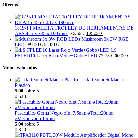
Ofertas
1819-T1 MALETA TROLLEY DE HERRAMIENTAS DE
ABS 455 x 335 x 190 mm
136.56 €
125.00 €
Mushroom 3x 3W RGB
LEDs
89.00 €
65.00 €
LS-
FFLED10 Laser Rojo-Verde+Gobo+LED
77.78 €
60.00 €
Mejor valorados
Jack 6,3mm St Macho
Plastico
5.00
sobre 5
0.53 €
Pasacables Goma Negro øInt:7,5mm øTotal:20mm
øMecanizado 15mm
5.00
sobre 5
0.31 €