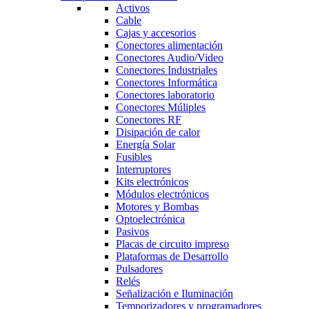
Activos
Cable
Cajas y accesorios
Conectores alimentación
Conectores Audio/Video
Conectores Industriales
Conectores Informática
Conectores laboratorio
Conectores Múliples
Conectores RF
Disipación de calor
Energía Solar
Fusibles
Interruptores
Kits electrónicos
Módulos electrónicos
Motores y Bombas
Optoelectrónica
Pasivos
Placas de circuito impreso
Plataformas de Desarrollo
Pulsadores
Relés
Señalización e Iluminación
Temporizadores y programadores