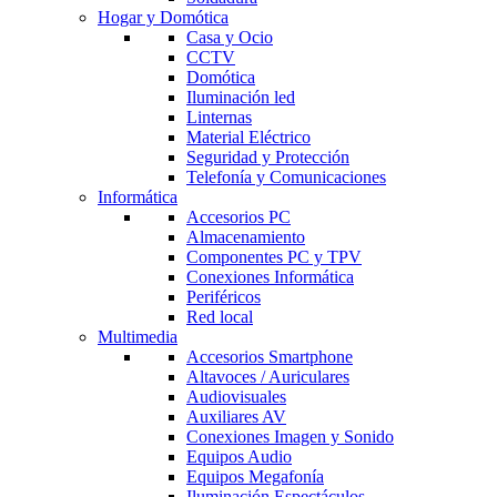
Hogar y Domótica
Casa y Ocio
CCTV
Domótica
Iluminación led
Linternas
Material Eléctrico
Seguridad y Protección
Telefonía y Comunicaciones
Informática
Accesorios PC
Almacenamiento
Componentes PC y TPV
Conexiones Informática
Periféricos
Red local
Multimedia
Accesorios Smartphone
Altavoces / Auriculares
Audiovisuales
Auxiliares AV
Conexiones Imagen y Sonido
Equipos Audio
Equipos Megafonía
Iluminación Espectáculos