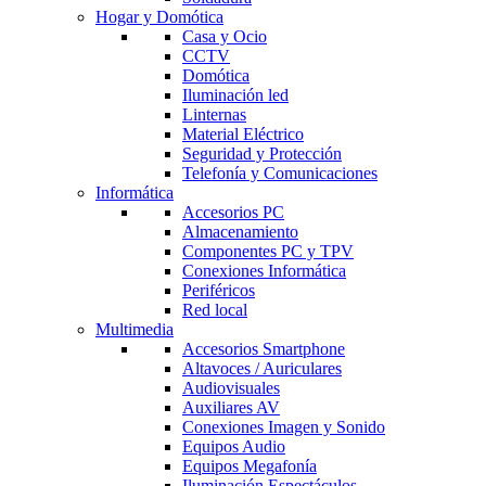
Hogar y Domótica
Casa y Ocio
CCTV
Domótica
Iluminación led
Linternas
Material Eléctrico
Seguridad y Protección
Telefonía y Comunicaciones
Informática
Accesorios PC
Almacenamiento
Componentes PC y TPV
Conexiones Informática
Periféricos
Red local
Multimedia
Accesorios Smartphone
Altavoces / Auriculares
Audiovisuales
Auxiliares AV
Conexiones Imagen y Sonido
Equipos Audio
Equipos Megafonía
Iluminación Espectáculos