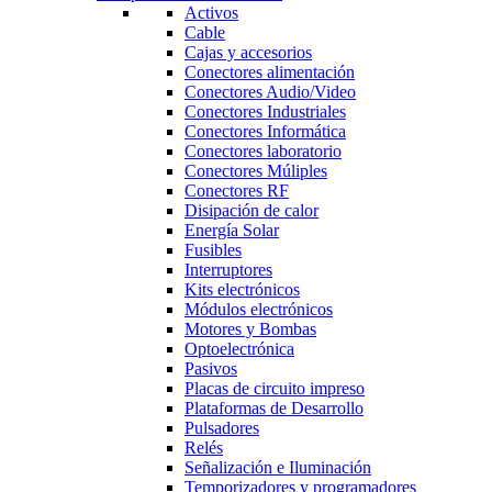
Activos
Cable
Cajas y accesorios
Conectores alimentación
Conectores Audio/Video
Conectores Industriales
Conectores Informática
Conectores laboratorio
Conectores Múliples
Conectores RF
Disipación de calor
Energía Solar
Fusibles
Interruptores
Kits electrónicos
Módulos electrónicos
Motores y Bombas
Optoelectrónica
Pasivos
Placas de circuito impreso
Plataformas de Desarrollo
Pulsadores
Relés
Señalización e Iluminación
Temporizadores y programadores