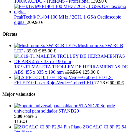
1000A AC/DC - TrueRMS - Profesional
139.90 €
PeakTech® P1404 100 MHz / 2CH, 1 GS/s Osciloscopio
digital
269.90 €
Ofertas
Mushroom 3x 3W RGB
LEDs
89.00 €
65.00 €
1819-T1 MALETA TROLLEY DE HERRAMIENTAS DE
ABS 455 x 335 x 190 mm
136.56 €
125.00 €
LS-
FFLED10 Laser Rojo-Verde+Gobo+LED
77.78 €
60.00 €
Mejor valorados
Soporte
universal para soldador STAND20
5.00
sobre 5
11.64 €
ZOCALO CI 8P P2,54