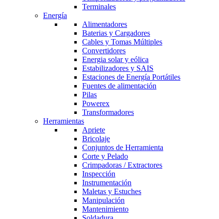
Terminales
Energía
Alimentadores
Baterias y Cargadores
Cables y Tomas Múltiples
Convertidores
Energia solar y eólica
Estabilizadores y SAIS
Estaciones de Energía Portátiles
Fuentes de alimentación
Pilas
Powerex
Transformadores
Herramientas
Apriete
Bricolaje
Conjuntos de Herramienta
Corte y Pelado
Crimpadoras / Extractores
Inspección
Instrumentación
Maletas y Estuches
Manipulación
Mantenimiento
Soldadura