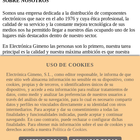
SOBRE NOSOTROS
Somos una empresa dedicada a la distribución de componentes
electrónicos que nace en el año 1976 y cuya ética profesional, la
calidad de su servicio y la constante mejora tecnológica de sus
medios nos ha permitido llegar a nuestros días ocupando uno de los
lugares más destacados dentro de nuestro sector.
En Electrónica Gimeno las personas son lo primero, nuestra tarea
principal es la calidad y nuestra máxima ambición es que nuestra
empresa sea la mejor.
USO DE COOKIES
Electrónica Gimeno, S.L., como editor responsable, le informa de que
este sitio web almacena información no sensible en su dispositivo, como
cookies, propias y de terceros, o identificadores únicos de su
dispositivo, y accede a esta información para realizar tratamientos de
datos, como medir y analizar las preferencias de nuestros usuarios a
través del análisis de su navegación, para lo cual es necesario compartir
datos y perfiles no vinculados directamente a su identidad con otros
intermediarios. Para aceptar y dar su consentimiento a todas las
finalidades y funcionalidades indicadas, puede aceptar y continuar
navegando. En caso contrario, puede rechazar o configurar dichas
finalidades. Para obtener más información sobre el uso de cookies y sus
© Electrónica Gimeno 2018 – 2026 - Todos los derechos
derechos acceda a nuestra
Política de Cookies
.
reservados.