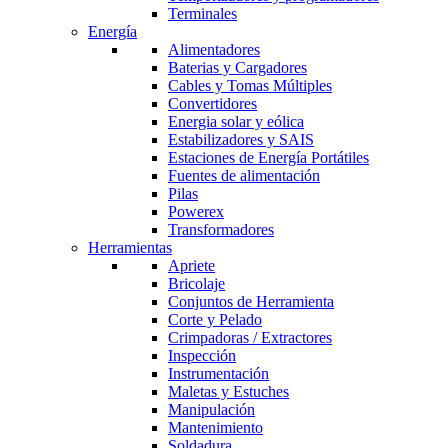
Terminales
Energía
Alimentadores
Baterias y Cargadores
Cables y Tomas Múltiples
Convertidores
Energia solar y eólica
Estabilizadores y SAIS
Estaciones de Energía Portátiles
Fuentes de alimentación
Pilas
Powerex
Transformadores
Herramientas
Apriete
Bricolaje
Conjuntos de Herramienta
Corte y Pelado
Crimpadoras / Extractores
Inspección
Instrumentación
Maletas y Estuches
Manipulación
Mantenimiento
Soldadura