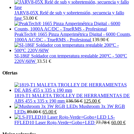
JARV8-05X Relé de sub y sobretensión, secuencia y fallo
fase
53.00 €
PeakTech® 1665 Pinza Amperimétrica Digital - 6000 Counts,
1000A AC/DC - TrueRMS - Profesional
139.90 €
SI-186F Soldador con temperatura regulable 200ºC - 500ºC
220V/60W
33.51 €
Ofertas
1819-T1 MALETA TROLLEY DE HERRAMIENTAS DE
ABS 455 x 335 x 190 mm
136.56 €
125.00 €
Mushroom 3x 3W RGB
LEDs
89.00 €
65.00 €
LS-
FFLED10 Laser Rojo-Verde+Gobo+LED
77.78 €
60.00 €