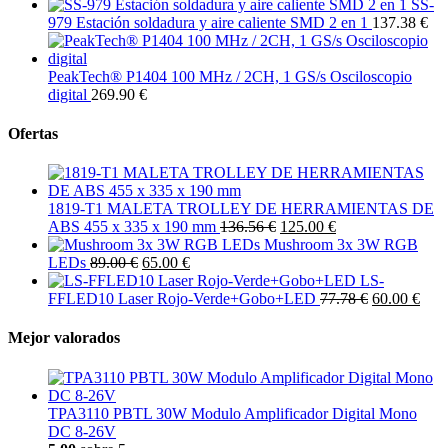
SS-
979 Estación soldadura y aire caliente SMD 2 en 1
137.38 €
PeakTech® P1404 100 MHz / 2CH, 1 GS/s Osciloscopio
digital
269.90 €
Ofertas
1819-T1 MALETA TROLLEY DE HERRAMIENTAS DE
ABS 455 x 335 x 190 mm
136.56 €
125.00 €
Mushroom 3x 3W RGB
LEDs
89.00 €
65.00 €
LS-
FFLED10 Laser Rojo-Verde+Gobo+LED
77.78 €
60.00 €
Mejor valorados
TPA3110 PBTL 30W Modulo Amplificador Digital Mono
DC 8-26V