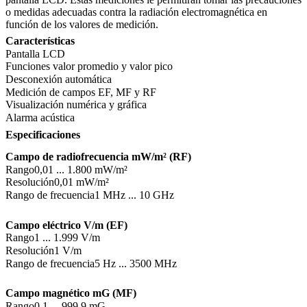
o medidas adecuadas contra la radiación electromagnética en
función de los valores de medición.
Características
Pantalla LCD
Funciones valor promedio y valor pico
Desconexión automática
Medición de campos EF, MF y RF
Visualización numérica y gráfica
Alarma acústica
Especificaciones
Campo de radiofrecuencia mW/m² (RF)
Rango
0,01 ... 1.800 mW/m²
Resolución
0,01 mW/m²
Rango de frecuencia
1 MHz ... 10 GHz
Campo eléctrico V/m (EF)
Rango
1 ... 1.999 V/m
Resolución
1 V/m
Rango de frecuencia
5 Hz ... 3500 MHz
Campo magnético mG (MF)
Rango
0,1 ... 999,9 mG