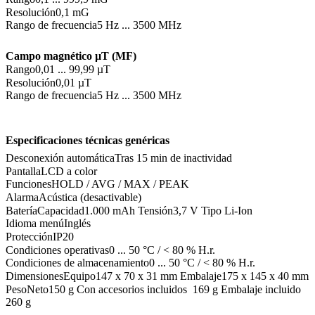
Resolución
0,1 mG
Rango de frecuencia
5 Hz ... 3500 MHz
Campo magnético µT (MF)
Rango
0,01 ... 99,99 µT
Resolución
0,01 µT
Rango de frecuencia
5 Hz ... 3500 MHz
Especificaciones técnicas genéricas
Desconexión automática
Tras 15 min de inactividad
Pantalla
LCD a color
Funciones
HOLD / AVG / MAX / PEAK
Alarma
Acústica (desactivable)
Batería
Capacidad
1.000 mAh Tensión
3,7 V Tipo Li-Ion
Idioma menú
Inglés
Protección
IP20
Condiciones operativas
0 ... 50 °C / < 80 % H.r.
Condiciones de almacenamiento
0 ... 50 °C / < 80 % H.r.
Dimensiones
Equipo
147 x 70 x 31 mm Embalaje
175 x 145 x 40 mm
Peso
Neto
150 g Con accesorios incluidos 169 g Embalaje incluido
260 g