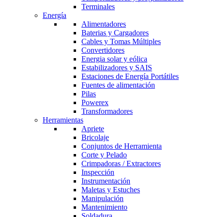
Terminales
Energía
Alimentadores
Baterias y Cargadores
Cables y Tomas Múltiples
Convertidores
Energia solar y eólica
Estabilizadores y SAIS
Estaciones de Energía Portátiles
Fuentes de alimentación
Pilas
Powerex
Transformadores
Herramientas
Apriete
Bricolaje
Conjuntos de Herramienta
Corte y Pelado
Crimpadoras / Extractores
Inspección
Instrumentación
Maletas y Estuches
Manipulación
Mantenimiento
Soldadura