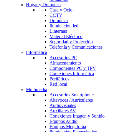
Hogar y Domótica
Casa y Ocio
CCTV
Domótica
Iluminación led
Linternas
Material Eléctrico
Seguridad y Protección
Telefonía y Comunicaciones
Informática
Accesorios PC
Almacenamiento
Componentes PC y TPV
Conexiones Informática
Periféricos
Red local
Multimedia
Accesorios Smartphone
Altavoces / Auriculares
Audiovisuales
Auxiliares AV
Conexiones Imagen y Sonido
Equipos Audio
Equipos Megafonía
Iluminación Espectáculos