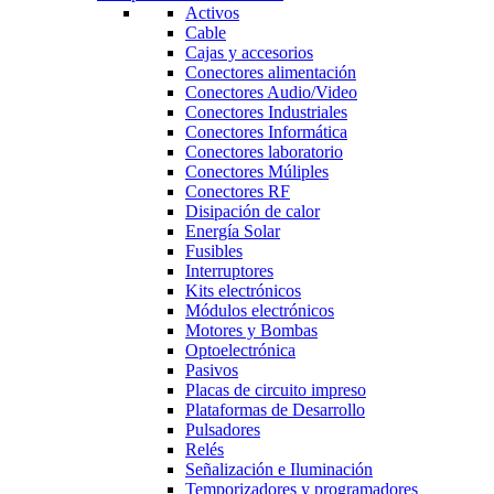
Activos
Cable
Cajas y accesorios
Conectores alimentación
Conectores Audio/Video
Conectores Industriales
Conectores Informática
Conectores laboratorio
Conectores Múliples
Conectores RF
Disipación de calor
Energía Solar
Fusibles
Interruptores
Kits electrónicos
Módulos electrónicos
Motores y Bombas
Optoelectrónica
Pasivos
Placas de circuito impreso
Plataformas de Desarrollo
Pulsadores
Relés
Señalización e Iluminación
Temporizadores y programadores