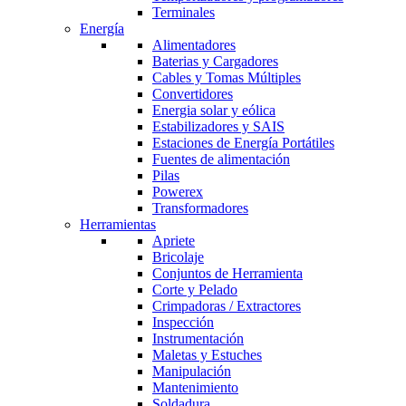
Terminales
Energía
Alimentadores
Baterias y Cargadores
Cables y Tomas Múltiples
Convertidores
Energia solar y eólica
Estabilizadores y SAIS
Estaciones de Energía Portátiles
Fuentes de alimentación
Pilas
Powerex
Transformadores
Herramientas
Apriete
Bricolaje
Conjuntos de Herramienta
Corte y Pelado
Crimpadoras / Extractores
Inspección
Instrumentación
Maletas y Estuches
Manipulación
Mantenimiento
Soldadura