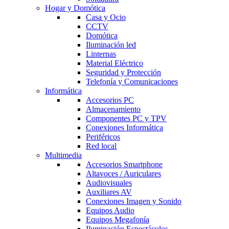
Hogar y Domótica
Casa y Ocio
CCTV
Domótica
Iluminación led
Linternas
Material Eléctrico
Seguridad y Protección
Telefonía y Comunicaciones
Informática
Accesorios PC
Almacenamiento
Componentes PC y TPV
Conexiones Informática
Periféricos
Red local
Multimedia
Accesorios Smartphone
Altavoces / Auriculares
Audiovisuales
Auxiliares AV
Conexiones Imagen y Sonido
Equipos Audio
Equipos Megafonía
Iluminación Espectáculos