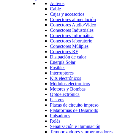
Activos
Cable
Cajas y accesorios
Conectores alimentación
Conectores Audio/Video
Conectores Industriales
Conectores Informática
Conectores laboratorio
Conectores Múliples
Conectores RF
Disipación de calor
Energía Solar
Fusibles
Interruptores
Kits electrónicos
Módulos electrónicos
Motores y Bombas
Optoelectrónica
Pasivos
Placas de circuito impreso
Plataformas de Desarrollo
Pulsadores
Relés
Señalización e Iluminación
Temporizadores y programadores