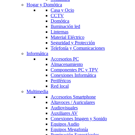
Hogar y Domótica
Casa y Ocio
CCTV
Domótica
Iluminación led
Linternas
Material Eléctrico
Seguridad y Protección
Telefonía y Comunicaciones
Informática
Accesorios PC
Almacenamiento
Componentes PC y TPV
Conexiones Informática
Periféricos
Red local
Multimedia
Accesorios Smartphone
Altavoces / Auriculares
Audiovisuales
Auxiliares AV
Conexiones Imagen y Sonido
Equipos Audio
Equipos Megafonía
Iluminación Espectáculos