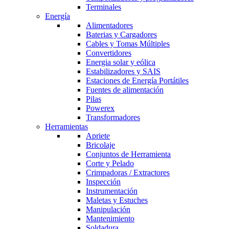
Terminales
Energía
Alimentadores
Baterias y Cargadores
Cables y Tomas Múltiples
Convertidores
Energia solar y eólica
Estabilizadores y SAIS
Estaciones de Energía Portátiles
Fuentes de alimentación
Pilas
Powerex
Transformadores
Herramientas
Apriete
Bricolaje
Conjuntos de Herramienta
Corte y Pelado
Crimpadoras / Extractores
Inspección
Instrumentación
Maletas y Estuches
Manipulación
Mantenimiento
Soldadura