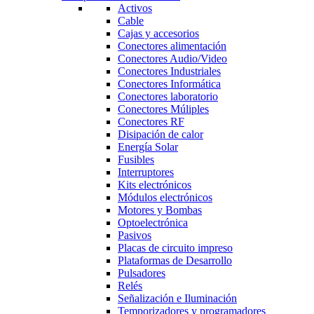
Activos
Cable
Cajas y accesorios
Conectores alimentación
Conectores Audio/Video
Conectores Industriales
Conectores Informática
Conectores laboratorio
Conectores Múliples
Conectores RF
Disipación de calor
Energía Solar
Fusibles
Interruptores
Kits electrónicos
Módulos electrónicos
Motores y Bombas
Optoelectrónica
Pasivos
Placas de circuito impreso
Plataformas de Desarrollo
Pulsadores
Relés
Señalización e Iluminación
Temporizadores y programadores