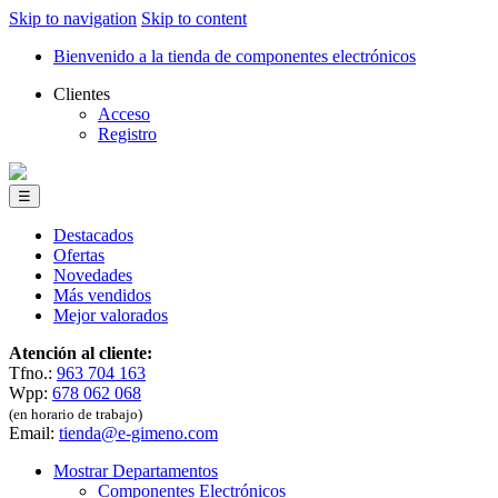
Skip to navigation
Skip to content
Bienvenido a la tienda de componentes electrónicos
Clientes
Acceso
Registro
☰
Destacados
Ofertas
Novedades
Más vendidos
Mejor valorados
Atención al cliente:
Tfno.:
963 704 163
Wpp:
678 062 068
(en horario de trabajo)
Email:
tienda@e-gimeno.com
Mostrar Departamentos
Componentes Electrónicos