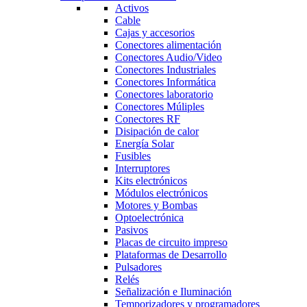
Activos
Cable
Cajas y accesorios
Conectores alimentación
Conectores Audio/Video
Conectores Industriales
Conectores Informática
Conectores laboratorio
Conectores Múliples
Conectores RF
Disipación de calor
Energía Solar
Fusibles
Interruptores
Kits electrónicos
Módulos electrónicos
Motores y Bombas
Optoelectrónica
Pasivos
Placas de circuito impreso
Plataformas de Desarrollo
Pulsadores
Relés
Señalización e Iluminación
Temporizadores y programadores