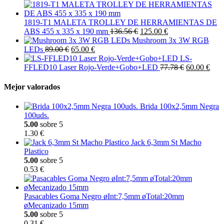
1819-T1 MALETA TROLLEY DE HERRAMIENTAS DE
ABS 455 x 335 x 190 mm
136.56 €
125.00 €
Mushroom 3x 3W RGB
LEDs
89.00 €
65.00 €
LS-
FFLED10 Laser Rojo-Verde+Gobo+LED
77.78 €
60.00 €
Mejor valorados
Brida 100x2,5mm Negra
100uds.
5.00
sobre 5
1.30 €
Jack 6,3mm St Macho
Plastico
5.00
sobre 5
0.53 €
Pasacables Goma Negro øInt:7,5mm øTotal:20mm
øMecanizado 15mm
5.00
sobre 5
0.31 €