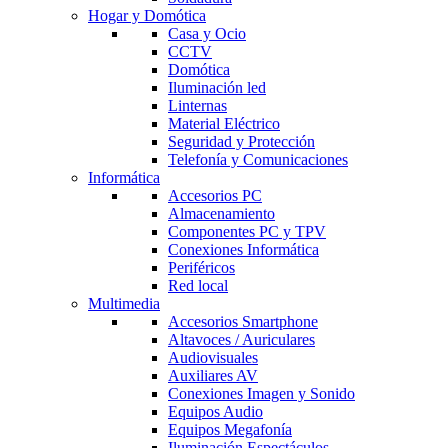
Hogar y Domótica
Casa y Ocio
CCTV
Domótica
Iluminación led
Linternas
Material Eléctrico
Seguridad y Protección
Telefonía y Comunicaciones
Informática
Accesorios PC
Almacenamiento
Componentes PC y TPV
Conexiones Informática
Periféricos
Red local
Multimedia
Accesorios Smartphone
Altavoces / Auriculares
Audiovisuales
Auxiliares AV
Conexiones Imagen y Sonido
Equipos Audio
Equipos Megafonía
Iluminación Espectáculos