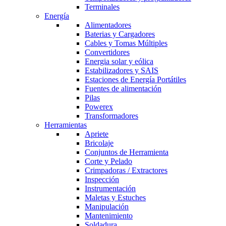
Terminales
Energía
Alimentadores
Baterias y Cargadores
Cables y Tomas Múltiples
Convertidores
Energia solar y eólica
Estabilizadores y SAIS
Estaciones de Energía Portátiles
Fuentes de alimentación
Pilas
Powerex
Transformadores
Herramientas
Apriete
Bricolaje
Conjuntos de Herramienta
Corte y Pelado
Crimpadoras / Extractores
Inspección
Instrumentación
Maletas y Estuches
Manipulación
Mantenimiento
Soldadura