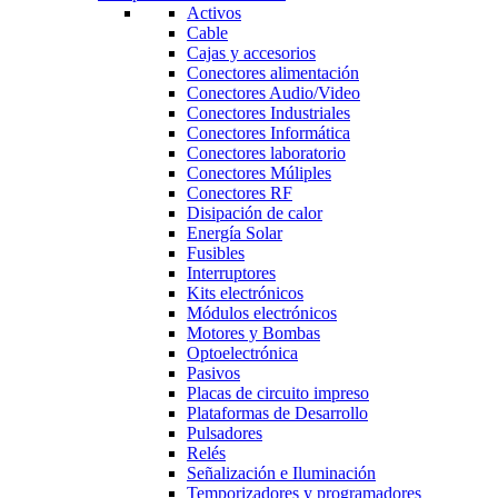
Activos
Cable
Cajas y accesorios
Conectores alimentación
Conectores Audio/Video
Conectores Industriales
Conectores Informática
Conectores laboratorio
Conectores Múliples
Conectores RF
Disipación de calor
Energía Solar
Fusibles
Interruptores
Kits electrónicos
Módulos electrónicos
Motores y Bombas
Optoelectrónica
Pasivos
Placas de circuito impreso
Plataformas de Desarrollo
Pulsadores
Relés
Señalización e Iluminación
Temporizadores y programadores