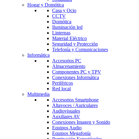
Hogar y Domótica
Casa y Ocio
CCTV
Domótica
Iluminación led
Linternas
Material Eléctrico
Seguridad y Protección
Telefonía y Comunicaciones
Informática
Accesorios PC
Almacenamiento
Componentes PC y TPV
Conexiones Informática
Periféricos
Red local
Multimedia
Accesorios Smartphone
Altavoces / Auriculares
Audiovisuales
Auxiliares AV
Conexiones Imagen y Sonido
Equipos Audio
Equipos Megafonía
Iluminación Espectáculos