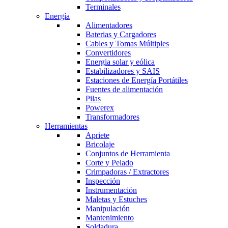
Terminales
Energía
Alimentadores
Baterias y Cargadores
Cables y Tomas Múltiples
Convertidores
Energia solar y eólica
Estabilizadores y SAIS
Estaciones de Energía Portátiles
Fuentes de alimentación
Pilas
Powerex
Transformadores
Herramientas
Apriete
Bricolaje
Conjuntos de Herramienta
Corte y Pelado
Crimpadoras / Extractores
Inspección
Instrumentación
Maletas y Estuches
Manipulación
Mantenimiento
Soldadura