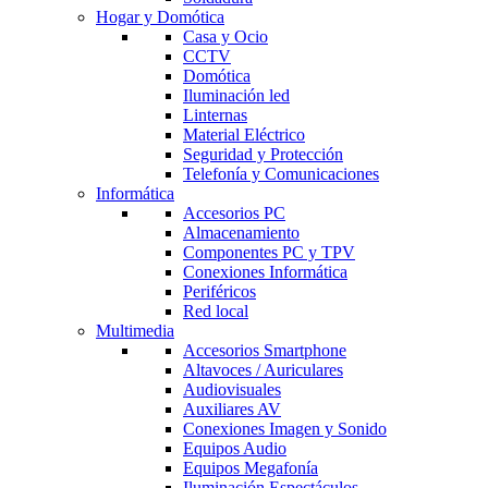
Hogar y Domótica
Casa y Ocio
CCTV
Domótica
Iluminación led
Linternas
Material Eléctrico
Seguridad y Protección
Telefonía y Comunicaciones
Informática
Accesorios PC
Almacenamiento
Componentes PC y TPV
Conexiones Informática
Periféricos
Red local
Multimedia
Accesorios Smartphone
Altavoces / Auriculares
Audiovisuales
Auxiliares AV
Conexiones Imagen y Sonido
Equipos Audio
Equipos Megafonía
Iluminación Espectáculos