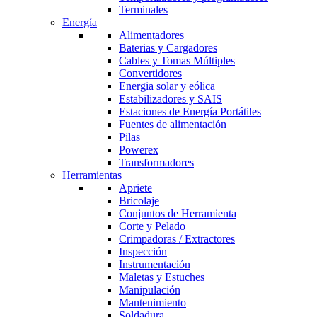
Terminales
Energía
Alimentadores
Baterias y Cargadores
Cables y Tomas Múltiples
Convertidores
Energia solar y eólica
Estabilizadores y SAIS
Estaciones de Energía Portátiles
Fuentes de alimentación
Pilas
Powerex
Transformadores
Herramientas
Apriete
Bricolaje
Conjuntos de Herramienta
Corte y Pelado
Crimpadoras / Extractores
Inspección
Instrumentación
Maletas y Estuches
Manipulación
Mantenimiento
Soldadura