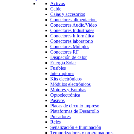
Activos
Cable
Cajas y accesorios
Conectores alimentación
Conectores Audio/Video
Conectores Industriales
Conectores Informática
Conectores laboratorio
Conectores Múliples
Conectores RF
Disipación de calor
Energía Solar
Fusibles
Interruptores
Kits electrónicos
Módulos electrónicos
Motores y Bombas
Optoelectrónica
Pasivos
Placas de circuito impreso
Plataformas de Desarrollo
Pulsadores
Relés
Señalización e Iluminación
Temporizadores y programadores