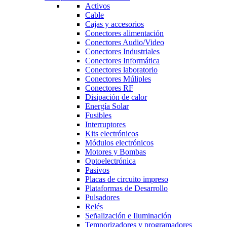
Activos
Cable
Cajas y accesorios
Conectores alimentación
Conectores Audio/Video
Conectores Industriales
Conectores Informática
Conectores laboratorio
Conectores Múliples
Conectores RF
Disipación de calor
Energía Solar
Fusibles
Interruptores
Kits electrónicos
Módulos electrónicos
Motores y Bombas
Optoelectrónica
Pasivos
Placas de circuito impreso
Plataformas de Desarrollo
Pulsadores
Relés
Señalización e Iluminación
Temporizadores y programadores