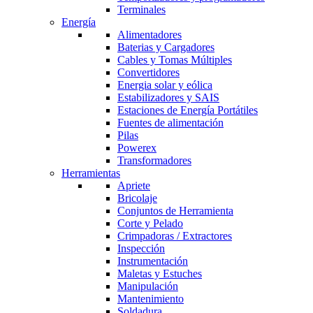
Terminales
Energía
Alimentadores
Baterias y Cargadores
Cables y Tomas Múltiples
Convertidores
Energia solar y eólica
Estabilizadores y SAIS
Estaciones de Energía Portátiles
Fuentes de alimentación
Pilas
Powerex
Transformadores
Herramientas
Apriete
Bricolaje
Conjuntos de Herramienta
Corte y Pelado
Crimpadoras / Extractores
Inspección
Instrumentación
Maletas y Estuches
Manipulación
Mantenimiento
Soldadura