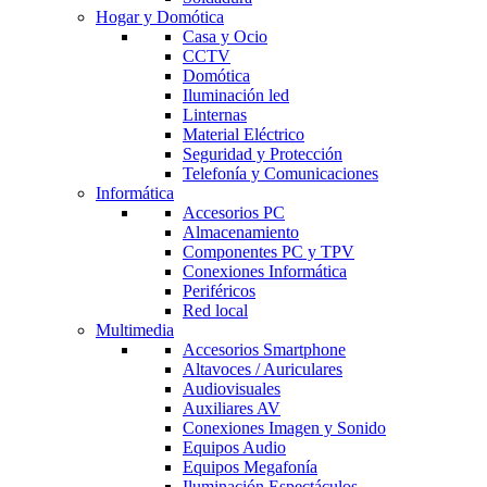
Hogar y Domótica
Casa y Ocio
CCTV
Domótica
Iluminación led
Linternas
Material Eléctrico
Seguridad y Protección
Telefonía y Comunicaciones
Informática
Accesorios PC
Almacenamiento
Componentes PC y TPV
Conexiones Informática
Periféricos
Red local
Multimedia
Accesorios Smartphone
Altavoces / Auriculares
Audiovisuales
Auxiliares AV
Conexiones Imagen y Sonido
Equipos Audio
Equipos Megafonía
Iluminación Espectáculos