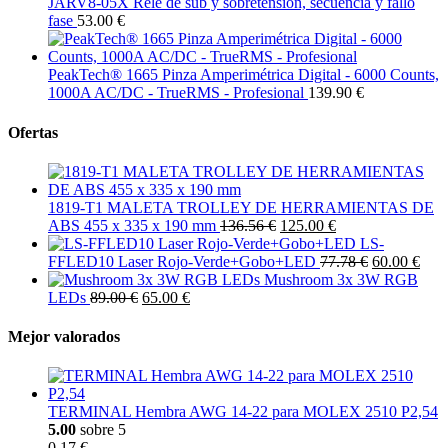
JARV8-05X Relé de sub y sobretensión, secuencia y fallo
fase
53.00 €
PeakTech® 1665 Pinza Amperimétrica Digital - 6000 Counts,
1000A AC/DC - TrueRMS - Profesional
139.90 €
Ofertas
1819-T1 MALETA TROLLEY DE HERRAMIENTAS DE
ABS 455 x 335 x 190 mm
136.56 €
125.00 €
LS-
FFLED10 Laser Rojo-Verde+Gobo+LED
77.78 €
60.00 €
Mushroom 3x 3W RGB
LEDs
89.00 €
65.00 €
Mejor valorados
TERMINAL Hembra AWG 14-22 para MOLEX 2510 P2,54
5.00
sobre 5
0.17 €