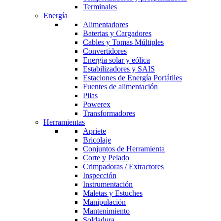
Terminales
Energía
Alimentadores
Baterias y Cargadores
Cables y Tomas Múltiples
Convertidores
Energia solar y eólica
Estabilizadores y SAIS
Estaciones de Energía Portátiles
Fuentes de alimentación
Pilas
Powerex
Transformadores
Herramientas
Apriete
Bricolaje
Conjuntos de Herramienta
Corte y Pelado
Crimpadoras / Extractores
Inspección
Instrumentación
Maletas y Estuches
Manipulación
Mantenimiento
Soldadura