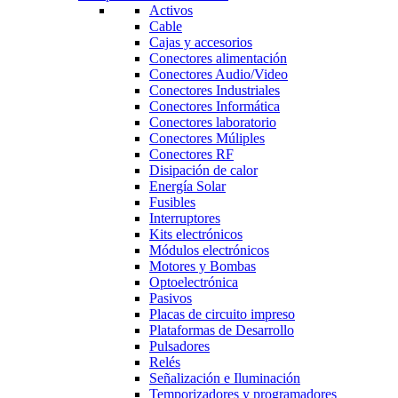
Activos
Cable
Cajas y accesorios
Conectores alimentación
Conectores Audio/Video
Conectores Industriales
Conectores Informática
Conectores laboratorio
Conectores Múliples
Conectores RF
Disipación de calor
Energía Solar
Fusibles
Interruptores
Kits electrónicos
Módulos electrónicos
Motores y Bombas
Optoelectrónica
Pasivos
Placas de circuito impreso
Plataformas de Desarrollo
Pulsadores
Relés
Señalización e Iluminación
Temporizadores y programadores