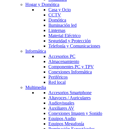
Hogar y Domótica
Casa y Ocio
CCTV
Domótica
Iluminación led
Linternas
Material Eléctrico
Seguridad y Protección
Telefonía y Comunicaciones
Informática
Accesorios PC
Almacenamiento
Componentes PC y TPV
Conexiones Informática
Periféricos
Red local
Multimedia
Accesorios Smartphone
Altavoces / Auriculares
Audiovisuales
Auxiliares AV
Conexiones Imagen y Sonido
Equipos Audio
Equipos Megafonía
Iluminación Espectáculos