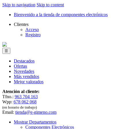
Skip to navigation
Skip to content
Bienvenido a la tienda de componentes electrónicos
Clientes
Acceso
Registro
☰
Destacados
Ofertas
Novedades
Más vendidos
Mejor valorados
Atención al cliente:
Tfno.:
963 704 163
Wpp:
678 062 068
(en horario de trabajo)
Email:
tienda@e-gimeno.com
Mostrar Departamentos
Componentes Electrónicos