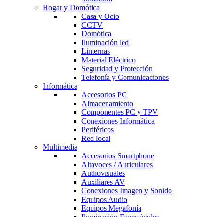
Hogar y Domótica
Casa y Ocio
CCTV
Domótica
Iluminación led
Linternas
Material Eléctrico
Seguridad y Protección
Telefonía y Comunicaciones
Informática
Accesorios PC
Almacenamiento
Componentes PC y TPV
Conexiones Informática
Periféricos
Red local
Multimedia
Accesorios Smartphone
Altavoces / Auriculares
Audiovisuales
Auxiliares AV
Conexiones Imagen y Sonido
Equipos Audio
Equipos Megafonía
Iluminación Espectáculos