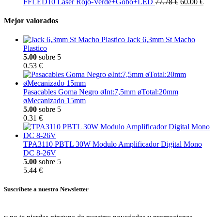
FFLED10 Laser Rojo-Verde+Gobo+LED
77.78 €
60.00 €
Mejor valorados
Jack 6,3mm St Macho
Plastico
5.00
sobre 5
0.53 €
Pasacables Goma Negro øInt:7,5mm øTotal:20mm
øMecanizado 15mm
5.00
sobre 5
0.31 €
TPA3110 PBTL 30W Modulo Amplificador Digital Mono
DC 8-26V
5.00
sobre 5
5.44 €
Suscríbete a nuestro Newsletter