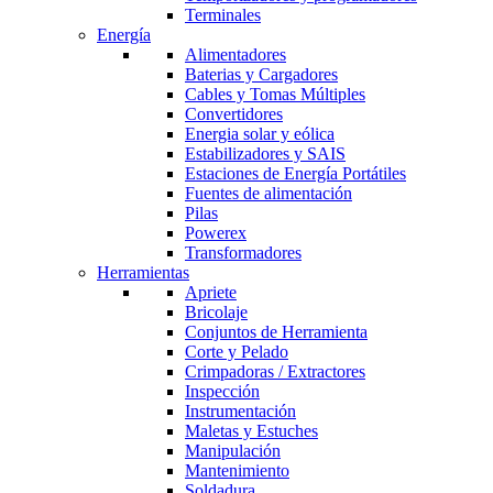
Terminales
Energía
Alimentadores
Baterias y Cargadores
Cables y Tomas Múltiples
Convertidores
Energia solar y eólica
Estabilizadores y SAIS
Estaciones de Energía Portátiles
Fuentes de alimentación
Pilas
Powerex
Transformadores
Herramientas
Apriete
Bricolaje
Conjuntos de Herramienta
Corte y Pelado
Crimpadoras / Extractores
Inspección
Instrumentación
Maletas y Estuches
Manipulación
Mantenimiento
Soldadura