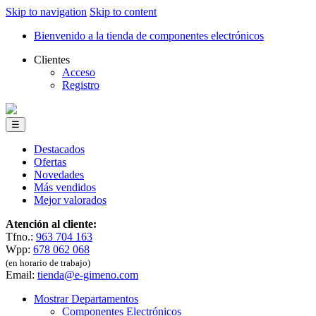
Skip to navigation
Skip to content
Bienvenido a la tienda de componentes electrónicos
Clientes
Acceso
Registro
☰
Destacados
Ofertas
Novedades
Más vendidos
Mejor valorados
Atención al cliente:
Tfno.:
963 704 163
Wpp:
678 062 068
(en horario de trabajo)
Email:
tienda@e-gimeno.com
Mostrar Departamentos
Componentes Electrónicos