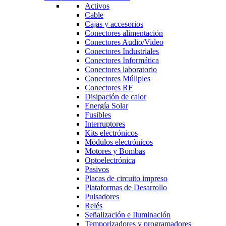
Activos
Cable
Cajas y accesorios
Conectores alimentación
Conectores Audio/Video
Conectores Industriales
Conectores Informática
Conectores laboratorio
Conectores Múliples
Conectores RF
Disipación de calor
Energía Solar
Fusibles
Interruptores
Kits electrónicos
Módulos electrónicos
Motores y Bombas
Optoelectrónica
Pasivos
Placas de circuito impreso
Plataformas de Desarrollo
Pulsadores
Relés
Señalización e Iluminación
Temporizadores y programadores