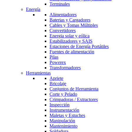
Terminales
Energía
Alimentadores
Baterias y Cargadores
Cables y Tomas Múltiples
Convertidores
Energia solar y eólica
Estabilizadores y SAIS
Estaciones de Energía Portátiles
Fuentes de alimentación
Pilas
Powerex
Transformadores
Herramientas
Apriete
Bricolaje
Conjuntos de Herramienta
Corte y Pelado
Crimpadoras / Extractores
Inspección
Instrumentación
Maletas y Estuches
Manipulación
Mantenimiento
Soldadura