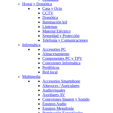
Hogar y Domótica
Casa y Ocio
CCTV
Domótica
Iluminación led
Linternas
Material Eléctrico
Seguridad y Protección
Telefonía y Comunicaciones
Informática
Accesorios PC
Almacenamiento
Componentes PC y TPV
Conexiones Informática
Periféricos
Red local
Multimedia
Accesorios Smartphone
Altavoces / Auriculares
Audiovisuales
Auxiliares AV
Conexiones Imagen y Sonido
Equipos Audio
Equipos Megafonía
Iluminación Espectáculos