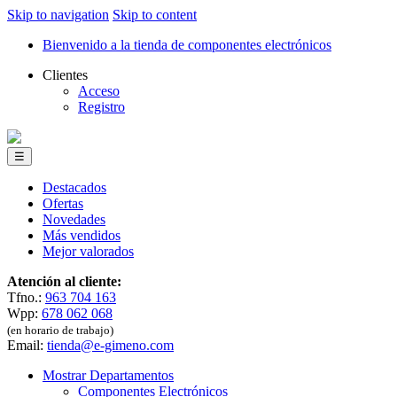
Skip to navigation
Skip to content
Bienvenido a la tienda de componentes electrónicos
Clientes
Acceso
Registro
☰
Destacados
Ofertas
Novedades
Más vendidos
Mejor valorados
Atención al cliente:
Tfno.:
963 704 163
Wpp:
678 062 068
(en horario de trabajo)
Email:
tienda@e-gimeno.com
Mostrar Departamentos
Componentes Electrónicos