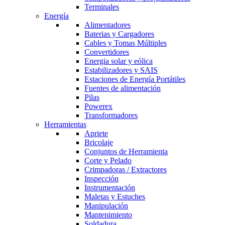
Terminales
Energía
Alimentadores
Baterias y Cargadores
Cables y Tomas Múltiples
Convertidores
Energia solar y eólica
Estabilizadores y SAIS
Estaciones de Energía Portátiles
Fuentes de alimentación
Pilas
Powerex
Transformadores
Herramientas
Apriete
Bricolaje
Conjuntos de Herramienta
Corte y Pelado
Crimpadoras / Extractores
Inspección
Instrumentación
Maletas y Estuches
Manipulación
Mantenimiento
Soldadura