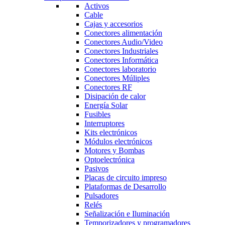
Activos
Cable
Cajas y accesorios
Conectores alimentación
Conectores Audio/Video
Conectores Industriales
Conectores Informática
Conectores laboratorio
Conectores Múliples
Conectores RF
Disipación de calor
Energía Solar
Fusibles
Interruptores
Kits electrónicos
Módulos electrónicos
Motores y Bombas
Optoelectrónica
Pasivos
Placas de circuito impreso
Plataformas de Desarrollo
Pulsadores
Relés
Señalización e Iluminación
Temporizadores y programadores