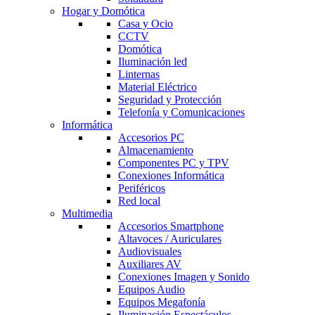
Hogar y Domótica
Casa y Ocio
CCTV
Domótica
Iluminación led
Linternas
Material Eléctrico
Seguridad y Protección
Telefonía y Comunicaciones
Informática
Accesorios PC
Almacenamiento
Componentes PC y TPV
Conexiones Informática
Periféricos
Red local
Multimedia
Accesorios Smartphone
Altavoces / Auriculares
Audiovisuales
Auxiliares AV
Conexiones Imagen y Sonido
Equipos Audio
Equipos Megafonía
Iluminación Espectáculos