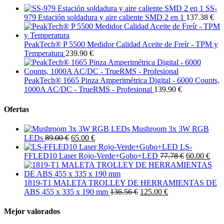
SS-
979 Estación soldadura y aire caliente SMD 2 en 1
137.38 €
PeakTech® P 5500 Medidor Calidad Aceite de Freír - TPM y
Temperatura
239.90 €
PeakTech® 1665 Pinza Amperimétrica Digital - 6000 Counts,
1000A AC/DC - TrueRMS - Profesional
139.90 €
Ofertas
Mushroom 3x 3W RGB
LEDs
89.00 €
65.00 €
LS-
FFLED10 Laser Rojo-Verde+Gobo+LED
77.78 €
60.00 €
1819-T1 MALETA TROLLEY DE HERRAMIENTAS DE
ABS 455 x 335 x 190 mm
136.56 €
125.00 €
Mejor valorados