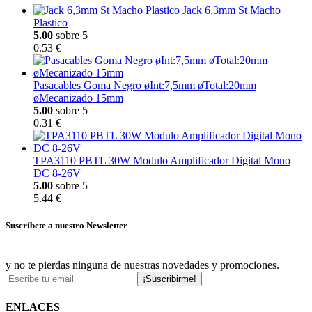
Jack 6,3mm St Macho
Plastico
5.00
sobre 5
0.53 €
Pasacables Goma Negro øInt:7,5mm øTotal:20mm
øMecanizado 15mm
5.00
sobre 5
0.31 €
TPA3110 PBTL 30W Modulo Amplificador Digital Mono
DC 8-26V
5.00
sobre 5
5.44 €
Suscríbete a nuestro Newsletter
y no te pierdas ninguna de nuestras novedades y promociones.
¡Suscribirme!
ENLACES