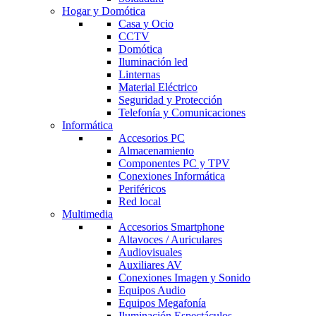
Hogar y Domótica
Casa y Ocio
CCTV
Domótica
Iluminación led
Linternas
Material Eléctrico
Seguridad y Protección
Telefonía y Comunicaciones
Informática
Accesorios PC
Almacenamiento
Componentes PC y TPV
Conexiones Informática
Periféricos
Red local
Multimedia
Accesorios Smartphone
Altavoces / Auriculares
Audiovisuales
Auxiliares AV
Conexiones Imagen y Sonido
Equipos Audio
Equipos Megafonía
Iluminación Espectáculos