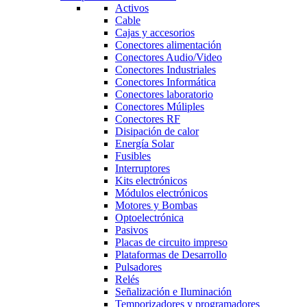
Activos
Cable
Cajas y accesorios
Conectores alimentación
Conectores Audio/Video
Conectores Industriales
Conectores Informática
Conectores laboratorio
Conectores Múliples
Conectores RF
Disipación de calor
Energía Solar
Fusibles
Interruptores
Kits electrónicos
Módulos electrónicos
Motores y Bombas
Optoelectrónica
Pasivos
Placas de circuito impreso
Plataformas de Desarrollo
Pulsadores
Relés
Señalización e Iluminación
Temporizadores y programadores