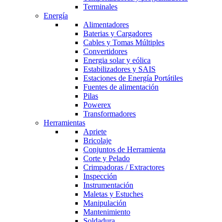
Terminales
Energía
Alimentadores
Baterias y Cargadores
Cables y Tomas Múltiples
Convertidores
Energia solar y eólica
Estabilizadores y SAIS
Estaciones de Energía Portátiles
Fuentes de alimentación
Pilas
Powerex
Transformadores
Herramientas
Apriete
Bricolaje
Conjuntos de Herramienta
Corte y Pelado
Crimpadoras / Extractores
Inspección
Instrumentación
Maletas y Estuches
Manipulación
Mantenimiento
Soldadura