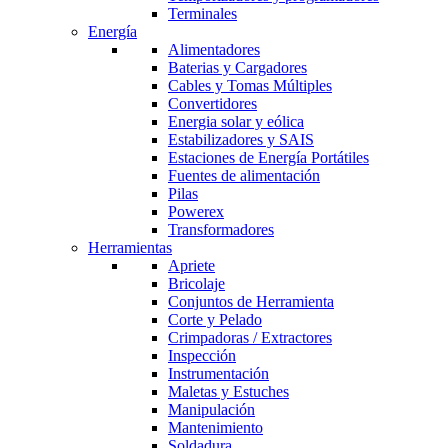
Terminales
Energía
Alimentadores
Baterias y Cargadores
Cables y Tomas Múltiples
Convertidores
Energia solar y eólica
Estabilizadores y SAIS
Estaciones de Energía Portátiles
Fuentes de alimentación
Pilas
Powerex
Transformadores
Herramientas
Apriete
Bricolaje
Conjuntos de Herramienta
Corte y Pelado
Crimpadoras / Extractores
Inspección
Instrumentación
Maletas y Estuches
Manipulación
Mantenimiento
Soldadura