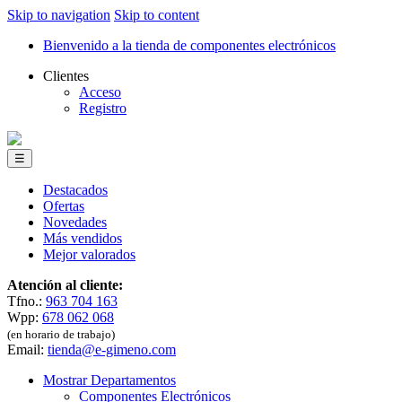
Skip to navigation
Skip to content
Bienvenido a la tienda de componentes electrónicos
Clientes
Acceso
Registro
☰
Destacados
Ofertas
Novedades
Más vendidos
Mejor valorados
Atención al cliente:
Tfno.:
963 704 163
Wpp:
678 062 068
(en horario de trabajo)
Email:
tienda@e-gimeno.com
Mostrar Departamentos
Componentes Electrónicos