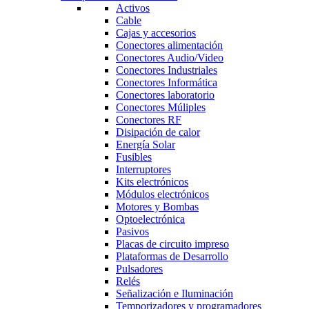
Activos
Cable
Cajas y accesorios
Conectores alimentación
Conectores Audio/Video
Conectores Industriales
Conectores Informática
Conectores laboratorio
Conectores Múliples
Conectores RF
Disipación de calor
Energía Solar
Fusibles
Interruptores
Kits electrónicos
Módulos electrónicos
Motores y Bombas
Optoelectrónica
Pasivos
Placas de circuito impreso
Plataformas de Desarrollo
Pulsadores
Relés
Señalización e Iluminación
Temporizadores y programadores