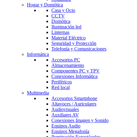
Hogar y Domótica
Casa y Ocio
CCTV
Domótica
Iluminación led
Linternas
Material Eléctrico
Seguridad y Protección
Telefonía y Comunicaciones
Informática
Accesorios PC
Almacenamiento
Componentes PC y TPV
Conexiones Informática
Periféricos
Red local
Multimedia
Accesorios Smartphone
Altavoces / Auriculares
Audiovisuales
Auxiliares AV
Conexiones Imagen y Sonido
Equipos Audio
Equipos Megafonía
Iluminación Espectáculos