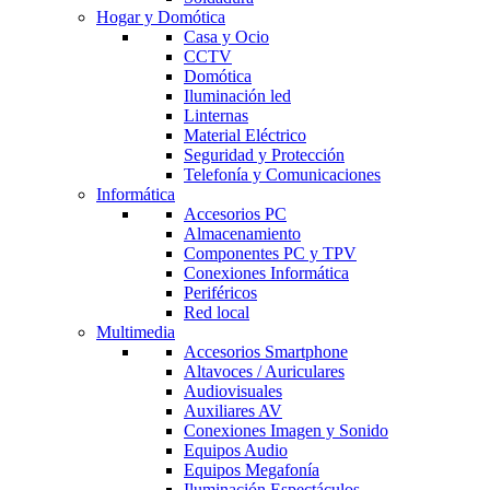
Hogar y Domótica
Casa y Ocio
CCTV
Domótica
Iluminación led
Linternas
Material Eléctrico
Seguridad y Protección
Telefonía y Comunicaciones
Informática
Accesorios PC
Almacenamiento
Componentes PC y TPV
Conexiones Informática
Periféricos
Red local
Multimedia
Accesorios Smartphone
Altavoces / Auriculares
Audiovisuales
Auxiliares AV
Conexiones Imagen y Sonido
Equipos Audio
Equipos Megafonía
Iluminación Espectáculos