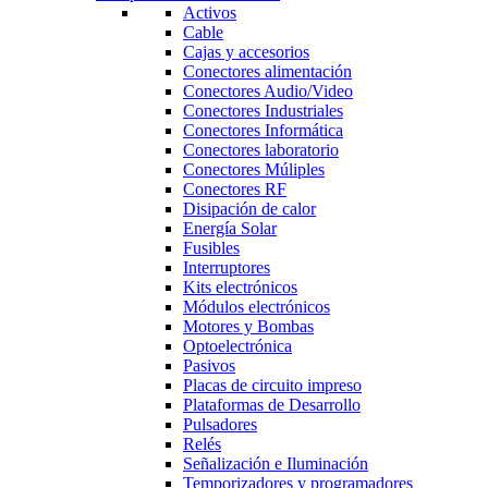
Activos
Cable
Cajas y accesorios
Conectores alimentación
Conectores Audio/Video
Conectores Industriales
Conectores Informática
Conectores laboratorio
Conectores Múliples
Conectores RF
Disipación de calor
Energía Solar
Fusibles
Interruptores
Kits electrónicos
Módulos electrónicos
Motores y Bombas
Optoelectrónica
Pasivos
Placas de circuito impreso
Plataformas de Desarrollo
Pulsadores
Relés
Señalización e Iluminación
Temporizadores y programadores