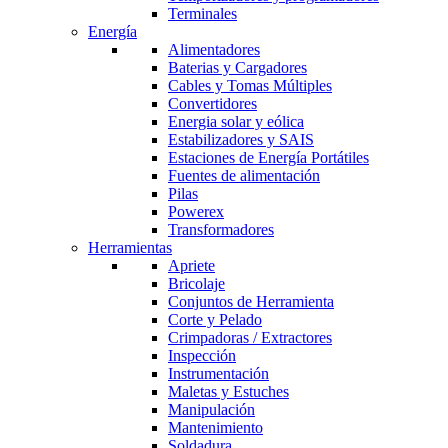
Terminales
Energía
Alimentadores
Baterias y Cargadores
Cables y Tomas Múltiples
Convertidores
Energia solar y eólica
Estabilizadores y SAIS
Estaciones de Energía Portátiles
Fuentes de alimentación
Pilas
Powerex
Transformadores
Herramientas
Apriete
Bricolaje
Conjuntos de Herramienta
Corte y Pelado
Crimpadoras / Extractores
Inspección
Instrumentación
Maletas y Estuches
Manipulación
Mantenimiento
Soldadura