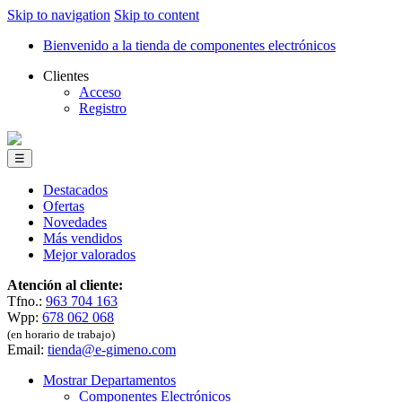
Skip to navigation
Skip to content
Bienvenido a la tienda de componentes electrónicos
Clientes
Acceso
Registro
☰
Destacados
Ofertas
Novedades
Más vendidos
Mejor valorados
Atención al cliente:
Tfno.:
963 704 163
Wpp:
678 062 068
(en horario de trabajo)
Email:
tienda@e-gimeno.com
Mostrar Departamentos
Componentes Electrónicos