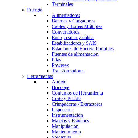
Terminales
Energía
Alimentadores
Baterias y Cargadores
Cables y Tomas Múltiples
Convertidores
Energia solar y eólica
Estabilizadores y SAIS
Estaciones de Energía Portátiles
Fuentes de alimentación
Pilas
Powerex
Transformadores
Herramientas
Apriete
Bricolaje
Conjuntos de Herramienta
Corte y Pelado
Crimpadoras / Extractores
Inspección
Instrumentación
Maletas y Estuches
Manipulación
Mantenimiento
Soldadura