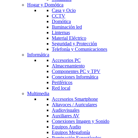
Hogar y Domótica
Casa y Ocio
CCTV
Domótica
Iluminación led
Linternas
Material Eléctrico
Seguridad y Protección
Telefonía y Comunicaciones
Informática
Accesorios PC
Almacenamiento
Componentes PC y TPV
Conexiones Informática
Periféricos
Red local
Multimedia
Accesorios Smartphone
Altavoces / Auriculares
Audiovisuales
Auxiliares AV
Conexiones Imagen y Sonido
Equipos Audio
Equipos Megafonía
Iluminación Espectáculos