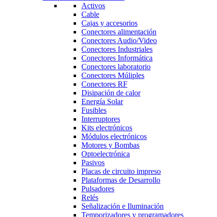
Activos
Cable
Cajas y accesorios
Conectores alimentación
Conectores Audio/Video
Conectores Industriales
Conectores Informática
Conectores laboratorio
Conectores Múliples
Conectores RF
Disipación de calor
Energía Solar
Fusibles
Interruptores
Kits electrónicos
Módulos electrónicos
Motores y Bombas
Optoelectrónica
Pasivos
Placas de circuito impreso
Plataformas de Desarrollo
Pulsadores
Relés
Señalización e Iluminación
Temporizadores y programadores