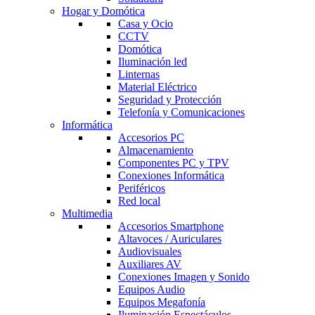
Hogar y Domótica
Casa y Ocio
CCTV
Domótica
Iluminación led
Linternas
Material Eléctrico
Seguridad y Protección
Telefonía y Comunicaciones
Informática
Accesorios PC
Almacenamiento
Componentes PC y TPV
Conexiones Informática
Periféricos
Red local
Multimedia
Accesorios Smartphone
Altavoces / Auriculares
Audiovisuales
Auxiliares AV
Conexiones Imagen y Sonido
Equipos Audio
Equipos Megafonía
Iluminación Espectáculos