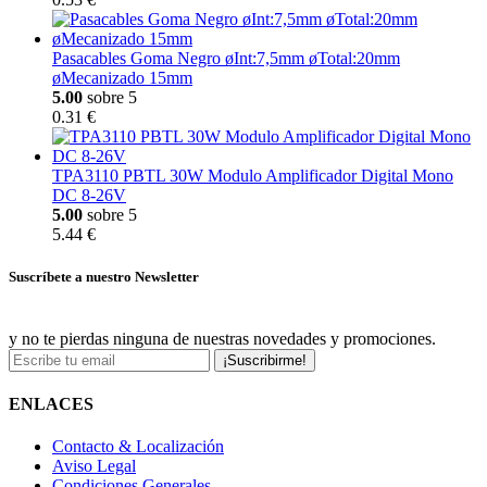
Pasacables Goma Negro øInt:7,5mm øTotal:20mm
øMecanizado 15mm
5.00
sobre 5
0.31 €
TPA3110 PBTL 30W Modulo Amplificador Digital Mono
DC 8-26V
5.00
sobre 5
5.44 €
Suscríbete a nuestro Newsletter
y no te pierdas ninguna de nuestras novedades y promociones.
¡Suscribirme!
ENLACES
Contacto & Localización
Aviso Legal
Condiciones Generales