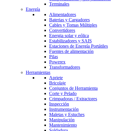
Terminales
Energía
Alimentadores
Baterias y Cargadores
Cables y Tomas Múltiples
Convertidores
Energia solar y eólica
Estabilizadores y SAIS
Estaciones de Energía Portátiles
Fuentes de alimentación
Pilas
Powerex
Transformadores
Herramientas
Apriete
Bricolaje
Conjuntos de Herramienta
Corte y Pelado
Crimpadoras / Extractores
Inspección
Instrumentación
Maletas y Estuches
Manipulación
Mantenimiento
Soldadura