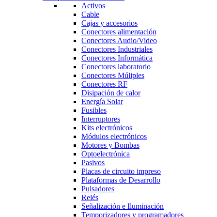
Activos
Cable
Cajas y accesorios
Conectores alimentación
Conectores Audio/Video
Conectores Industriales
Conectores Informática
Conectores laboratorio
Conectores Múliples
Conectores RF
Disipación de calor
Energía Solar
Fusibles
Interruptores
Kits electrónicos
Módulos electrónicos
Motores y Bombas
Optoelectrónica
Pasivos
Placas de circuito impreso
Plataformas de Desarrollo
Pulsadores
Relés
Señalización e Iluminación
Temporizadores y programadores