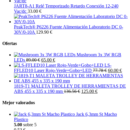
JART8-A1 Relé Temporizado Retardo Conexión 12-240
Vac/dc
33.00 €
PeakTech® P6226 Fuente Alimentación Laboratorio DC 0-
30V/0-10A
129.90 €
Ofertas
Mushroom 3x 3W RGB
LEDs
89.00 €
65.00 €
LS-
FFLED10 Laser Rojo-Verde+Gobo+LED
77.78 €
60.00 €
1819-T1 MALETA TROLLEY DE HERRAMIENTAS DE
ABS 455 x 335 x 190 mm
136.56 €
125.00 €
Mejor valorados
Jack 6,3mm St Macho
Plastico
5.00
sobre 5
0.53 €