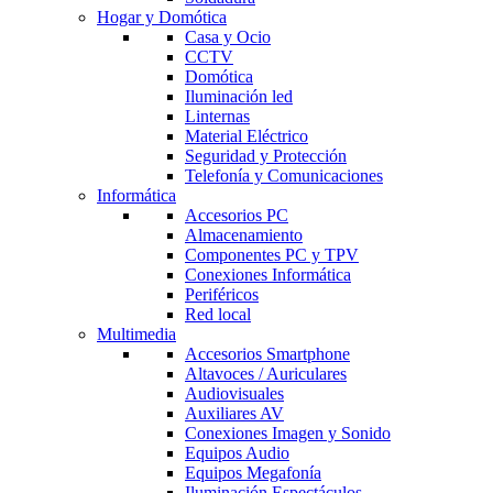
Hogar y Domótica
Casa y Ocio
CCTV
Domótica
Iluminación led
Linternas
Material Eléctrico
Seguridad y Protección
Telefonía y Comunicaciones
Informática
Accesorios PC
Almacenamiento
Componentes PC y TPV
Conexiones Informática
Periféricos
Red local
Multimedia
Accesorios Smartphone
Altavoces / Auriculares
Audiovisuales
Auxiliares AV
Conexiones Imagen y Sonido
Equipos Audio
Equipos Megafonía
Iluminación Espectáculos