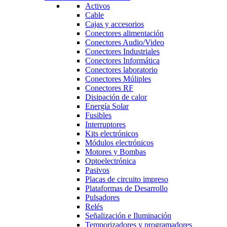
Activos
Cable
Cajas y accesorios
Conectores alimentación
Conectores Audio/Video
Conectores Industriales
Conectores Informática
Conectores laboratorio
Conectores Múliples
Conectores RF
Disipación de calor
Energía Solar
Fusibles
Interruptores
Kits electrónicos
Módulos electrónicos
Motores y Bombas
Optoelectrónica
Pasivos
Placas de circuito impreso
Plataformas de Desarrollo
Pulsadores
Relés
Señalización e Iluminación
Temporizadores y programadores