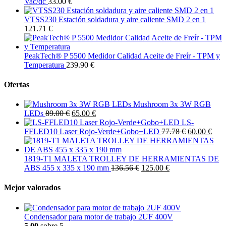
Vac/dc
33.00 €
VTSS230 Estación soldadura y aire caliente SMD 2 en 1
121.71 €
PeakTech® P 5500 Medidor Calidad Aceite de Freír - TPM y
Temperatura
239.90 €
Ofertas
Mushroom 3x 3W RGB
LEDs
89.00 €
65.00 €
LS-
FFLED10 Laser Rojo-Verde+Gobo+LED
77.78 €
60.00 €
1819-T1 MALETA TROLLEY DE HERRAMIENTAS DE
ABS 455 x 335 x 190 mm
136.56 €
125.00 €
Mejor valorados
Condensador para motor de trabajo 2UF 400V
5.00
sobre 5