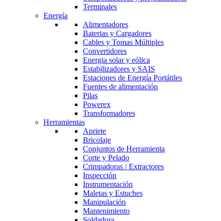
Terminales
Energía
Alimentadores
Baterias y Cargadores
Cables y Tomas Múltiples
Convertidores
Energia solar y eólica
Estabilizadores y SAIS
Estaciones de Energía Portátiles
Fuentes de alimentación
Pilas
Powerex
Transformadores
Herramientas
Apriete
Bricolaje
Conjuntos de Herramienta
Corte y Pelado
Crimpadoras / Extractores
Inspección
Instrumentación
Maletas y Estuches
Manipulación
Mantenimiento
Soldadura