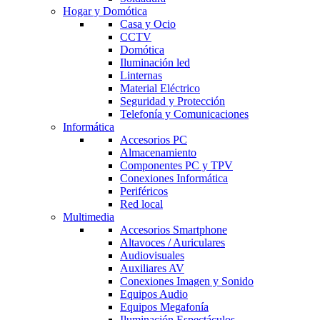
Hogar y Domótica
Casa y Ocio
CCTV
Domótica
Iluminación led
Linternas
Material Eléctrico
Seguridad y Protección
Telefonía y Comunicaciones
Informática
Accesorios PC
Almacenamiento
Componentes PC y TPV
Conexiones Informática
Periféricos
Red local
Multimedia
Accesorios Smartphone
Altavoces / Auriculares
Audiovisuales
Auxiliares AV
Conexiones Imagen y Sonido
Equipos Audio
Equipos Megafonía
Iluminación Espectáculos