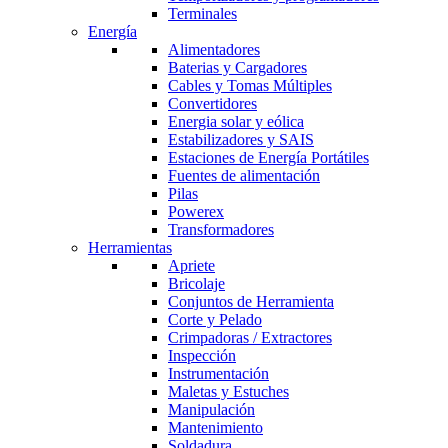
Terminales
Energía
Alimentadores
Baterias y Cargadores
Cables y Tomas Múltiples
Convertidores
Energia solar y eólica
Estabilizadores y SAIS
Estaciones de Energía Portátiles
Fuentes de alimentación
Pilas
Powerex
Transformadores
Herramientas
Apriete
Bricolaje
Conjuntos de Herramienta
Corte y Pelado
Crimpadoras / Extractores
Inspección
Instrumentación
Maletas y Estuches
Manipulación
Mantenimiento
Soldadura