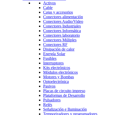
Activos
Cable
Cajas y accesorios
Conectores alimentación
Conectores Audio/Video
Conectores Industriales
Conectores Informática
Conectores laboratorio
Conectores Múliples
Conectores RF
Disipación de calor
Energía Solar
Fusibles
Interruptores
Kits electrónicos
Módulos electrónicos
Motores y Bombas
Optoelectrónica
Pasivos
Placas de circuito impreso
Plataformas de Desarrollo
Pulsadores
Relés
Señalización e Iluminación
Temporizadores y programadores