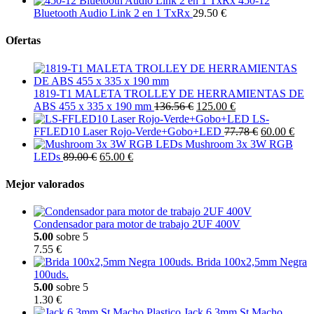
450-12
Bluetooth Audio Link 2 en 1 TxRx
29.50 €
Ofertas
1819-T1 MALETA TROLLEY DE HERRAMIENTAS DE
ABS 455 x 335 x 190 mm
136.56 €
125.00 €
LS-
FFLED10 Laser Rojo-Verde+Gobo+LED
77.78 €
60.00 €
Mushroom 3x 3W RGB
LEDs
89.00 €
65.00 €
Mejor valorados
Condensador para motor de trabajo 2UF 400V
5.00
sobre 5
7.55 €
Brida 100x2,5mm Negra
100uds.
5.00
sobre 5
1.30 €
Jack 6,3mm St Macho