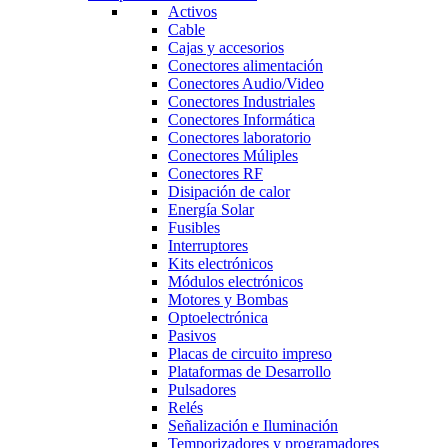
Activos
Cable
Cajas y accesorios
Conectores alimentación
Conectores Audio/Video
Conectores Industriales
Conectores Informática
Conectores laboratorio
Conectores Múliples
Conectores RF
Disipación de calor
Energía Solar
Fusibles
Interruptores
Kits electrónicos
Módulos electrónicos
Motores y Bombas
Optoelectrónica
Pasivos
Placas de circuito impreso
Plataformas de Desarrollo
Pulsadores
Relés
Señalización e Iluminación
Temporizadores y programadores