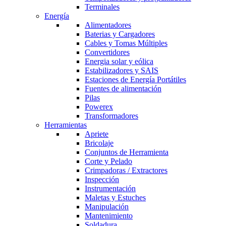
Terminales
Energía
Alimentadores
Baterias y Cargadores
Cables y Tomas Múltiples
Convertidores
Energia solar y eólica
Estabilizadores y SAIS
Estaciones de Energía Portátiles
Fuentes de alimentación
Pilas
Powerex
Transformadores
Herramientas
Apriete
Bricolaje
Conjuntos de Herramienta
Corte y Pelado
Crimpadoras / Extractores
Inspección
Instrumentación
Maletas y Estuches
Manipulación
Mantenimiento
Soldadura