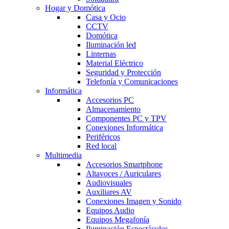
Hogar y Domótica
Casa y Ocio
CCTV
Domótica
Iluminación led
Linternas
Material Eléctrico
Seguridad y Protección
Telefonía y Comunicaciones
Informática
Accesorios PC
Almacenamiento
Componentes PC y TPV
Conexiones Informática
Periféricos
Red local
Multimedia
Accesorios Smartphone
Altavoces / Auriculares
Audiovisuales
Auxiliares AV
Conexiones Imagen y Sonido
Equipos Audio
Equipos Megafonía
Iluminación Espectáculos