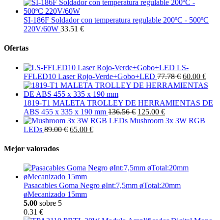
SI-186F Soldador con temperatura regulable 200ºC - 500ºC
220V/60W
33.51 €
Ofertas
LS-
FFLED10 Laser Rojo-Verde+Gobo+LED
77.78 €
60.00 €
1819-T1 MALETA TROLLEY DE HERRAMIENTAS DE
ABS 455 x 335 x 190 mm
136.56 €
125.00 €
Mushroom 3x 3W RGB
LEDs
89.00 €
65.00 €
Mejor valorados
Pasacables Goma Negro øInt:7,5mm øTotal:20mm
øMecanizado 15mm
5.00
sobre 5
0.31 €