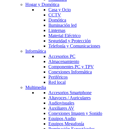
Hogar y Domótica
Casa y Ocio
CCTV
Domótica
Iluminación led
Linternas
Material Eléctrico
Seguridad y Protección
Telefonía y Comunicaciones
Informática
Accesorios PC
Almacenamiento
Componentes PC y TPV
Conexiones Informática
Periféricos
Red local
Multimedia
Accesorios Smartphone
Altavoces / Auriculares
Audiovisuales
Auxiliares AV
Conexiones Imagen y Sonido
Equipos Audio
Equipos Megafonía
Iluminación Espectáculos