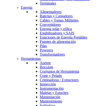
Terminales
Energía
Alimentadores
Baterias y Cargadores
Cables y Tomas Múltiples
Convertidores
Energia solar y eólica
Estabilizadores y SAIS
Estaciones de Energía Portátiles
Fuentes de alimentación
Pilas
Powerex
Transformadores
Herramientas
Apriete
Bricolaje
Conjuntos de Herramienta
Corte y Pelado
Crimpadoras / Extractores
Inspección
Instrumentación
Maletas y Estuches
Manipulación
Mantenimiento
Soldadura