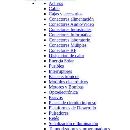
Activos
Cable
Cajas y accesorios
Conectores alimentación
Conectores Audio/Video
Conectores Industriales
Conectores Informática
Conectores laboratorio
Conectores Múliples
Conectores RF
Disipación de calor
Energía Solar
Fusibles
Interruptores
Kits electrónicos
Módulos electrónicos
Motores y Bombas
Optoelectrónica
Pasivos
Placas de circuito impreso
Plataformas de Desarrollo
Pulsadores
Relés
Señalización e Iluminación
Temporizadores y programadores