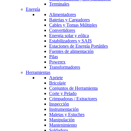
Terminales
Energía
Alimentadores
Baterias y Cargadores
Cables y Tomas Múltiples
Convertidores
Energia solar y eólica
Estabilizadores y SAIS
Estaciones de Energía Portátiles
Fuentes de alimentación
Pilas
Powerex
Transformadores
Herramientas
Apriete
Bricolaje
Conjuntos de Herramienta
Corte y Pelado
Crimpadoras / Extractores
Inspección
Instrumentación
Maletas y Estuches
Manipulación
Mantenimiento
Soldadura