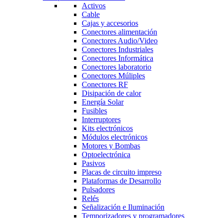
Activos
Cable
Cajas y accesorios
Conectores alimentación
Conectores Audio/Video
Conectores Industriales
Conectores Informática
Conectores laboratorio
Conectores Múliples
Conectores RF
Disipación de calor
Energía Solar
Fusibles
Interruptores
Kits electrónicos
Módulos electrónicos
Motores y Bombas
Optoelectrónica
Pasivos
Placas de circuito impreso
Plataformas de Desarrollo
Pulsadores
Relés
Señalización e Iluminación
Temporizadores y programadores