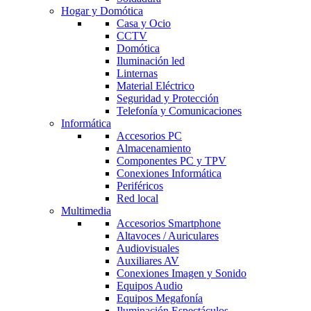
Hogar y Domótica
Casa y Ocio
CCTV
Domótica
Iluminación led
Linternas
Material Eléctrico
Seguridad y Protección
Telefonía y Comunicaciones
Informática
Accesorios PC
Almacenamiento
Componentes PC y TPV
Conexiones Informática
Periféricos
Red local
Multimedia
Accesorios Smartphone
Altavoces / Auriculares
Audiovisuales
Auxiliares AV
Conexiones Imagen y Sonido
Equipos Audio
Equipos Megafonía
Iluminación Espectáculos