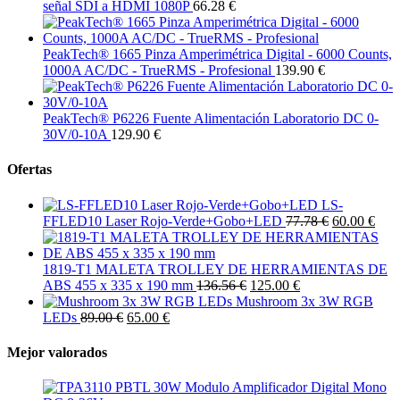
señal SDI a HDMI 1080P
66.28 €
PeakTech® 1665 Pinza Amperimétrica Digital - 6000 Counts,
1000A AC/DC - TrueRMS - Profesional
139.90 €
PeakTech® P6226 Fuente Alimentación Laboratorio DC 0-
30V/0-10A
129.90 €
Ofertas
LS-
FFLED10 Laser Rojo-Verde+Gobo+LED
77.78 €
60.00 €
1819-T1 MALETA TROLLEY DE HERRAMIENTAS DE
ABS 455 x 335 x 190 mm
136.56 €
125.00 €
Mushroom 3x 3W RGB
LEDs
89.00 €
65.00 €
Mejor valorados