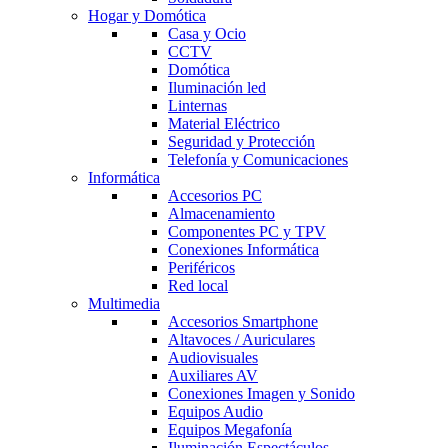
Hogar y Domótica
Casa y Ocio
CCTV
Domótica
Iluminación led
Linternas
Material Eléctrico
Seguridad y Protección
Telefonía y Comunicaciones
Informática
Accesorios PC
Almacenamiento
Componentes PC y TPV
Conexiones Informática
Periféricos
Red local
Multimedia
Accesorios Smartphone
Altavoces / Auriculares
Audiovisuales
Auxiliares AV
Conexiones Imagen y Sonido
Equipos Audio
Equipos Megafonía
Iluminación Espectáculos