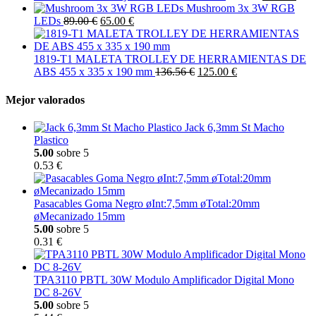
Mushroom 3x 3W RGB
LEDs
89.00 €
65.00 €
1819-T1 MALETA TROLLEY DE HERRAMIENTAS DE
ABS 455 x 335 x 190 mm
136.56 €
125.00 €
Mejor valorados
Jack 6,3mm St Macho
Plastico
5.00
sobre 5
0.53 €
Pasacables Goma Negro øInt:7,5mm øTotal:20mm
øMecanizado 15mm
5.00
sobre 5
0.31 €
TPA3110 PBTL 30W Modulo Amplificador Digital Mono
DC 8-26V
5.00
sobre 5