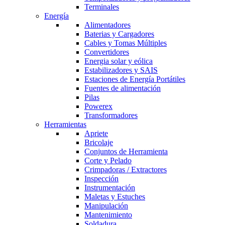
Terminales
Energía
Alimentadores
Baterias y Cargadores
Cables y Tomas Múltiples
Convertidores
Energia solar y eólica
Estabilizadores y SAIS
Estaciones de Energía Portátiles
Fuentes de alimentación
Pilas
Powerex
Transformadores
Herramientas
Apriete
Bricolaje
Conjuntos de Herramienta
Corte y Pelado
Crimpadoras / Extractores
Inspección
Instrumentación
Maletas y Estuches
Manipulación
Mantenimiento
Soldadura