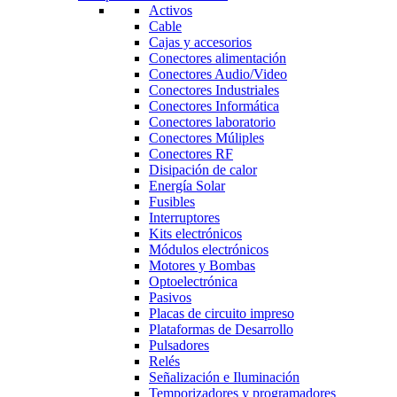
Activos
Cable
Cajas y accesorios
Conectores alimentación
Conectores Audio/Video
Conectores Industriales
Conectores Informática
Conectores laboratorio
Conectores Múliples
Conectores RF
Disipación de calor
Energía Solar
Fusibles
Interruptores
Kits electrónicos
Módulos electrónicos
Motores y Bombas
Optoelectrónica
Pasivos
Placas de circuito impreso
Plataformas de Desarrollo
Pulsadores
Relés
Señalización e Iluminación
Temporizadores y programadores