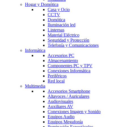
Hogar y Domótica
Casa y Ocio
CCTV
Domótica
Iluminación led
Linternas
Material Eléctrico
Seguridad y Protección
Telefonía y Comunicaciones
Informática
Accesorios PC
Almacenamiento
Componentes PC y TPV
Conexiones Informática
Periféricos
Red local
Multimedia
Accesorios Smartphone
Altavoces / Auriculares
Audiovisuales
Auxiliares AV
Conexiones Imagen y Sonido
Equipos Audio
Equipos Megafonía
Iluminación Espectáculos