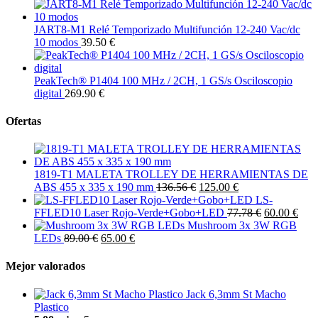
JART8-M1 Relé Temporizado Multifunción 12-240 Vac/dc
10 modos
39.50 €
PeakTech® P1404 100 MHz / 2CH, 1 GS/s Osciloscopio
digital
269.90 €
Ofertas
1819-T1 MALETA TROLLEY DE HERRAMIENTAS DE
ABS 455 x 335 x 190 mm
136.56 €
125.00 €
LS-
FFLED10 Laser Rojo-Verde+Gobo+LED
77.78 €
60.00 €
Mushroom 3x 3W RGB
LEDs
89.00 €
65.00 €
Mejor valorados
Jack 6,3mm St Macho
Plastico