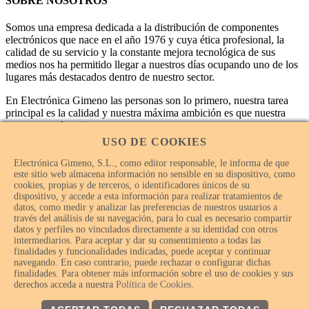
SOBRE NOSOTROS
Somos una empresa dedicada a la distribución de componentes
electrónicos que nace en el año 1976 y cuya ética profesional, la
calidad de su servicio y la constante mejora tecnológica de sus
medios nos ha permitido llegar a nuestros días ocupando uno de los
lugares más destacados dentro de nuestro sector.
En Electrónica Gimeno las personas son lo primero, nuestra tarea
principal es la calidad y nuestra máxima ambición es que nuestra
empresa sea la mejor.
USO DE COOKIES
Electrónica Gimeno, S.L., como editor responsable, le informa de que
este sitio web almacena información no sensible en su dispositivo, como
cookies, propias y de terceros, o identificadores únicos de su
dispositivo, y accede a esta información para realizar tratamientos de
datos, como medir y analizar las preferencias de nuestros usuarios a
través del análisis de su navegación, para lo cual es necesario compartir
datos y perfiles no vinculados directamente a su identidad con otros
intermediarios. Para aceptar y dar su consentimiento a todas las
finalidades y funcionalidades indicadas, puede aceptar y continuar
navegando. En caso contrario, puede rechazar o configurar dichas
finalidades. Para obtener más información sobre el uso de cookies y sus
© Electrónica Gimeno 2018 – 2026 - Todos los derechos
derechos acceda a nuestra
Política de Cookies
.
reservados.