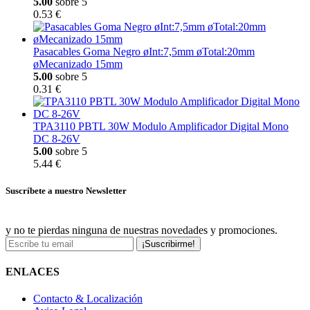
5.00
sobre 5
0.53 €
Pasacables Goma Negro øInt:7,5mm øTotal:20mm
øMecanizado 15mm
5.00
sobre 5
0.31 €
TPA3110 PBTL 30W Modulo Amplificador Digital Mono
DC 8-26V
5.00
sobre 5
5.44 €
Suscríbete a nuestro Newsletter
y no te pierdas ninguna de nuestras novedades y promociones.
¡Suscribirme!
ENLACES
Contacto & Localización