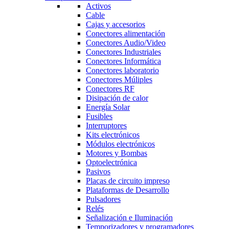
Activos
Cable
Cajas y accesorios
Conectores alimentación
Conectores Audio/Video
Conectores Industriales
Conectores Informática
Conectores laboratorio
Conectores Múliples
Conectores RF
Disipación de calor
Energía Solar
Fusibles
Interruptores
Kits electrónicos
Módulos electrónicos
Motores y Bombas
Optoelectrónica
Pasivos
Placas de circuito impreso
Plataformas de Desarrollo
Pulsadores
Relés
Señalización e Iluminación
Temporizadores y programadores