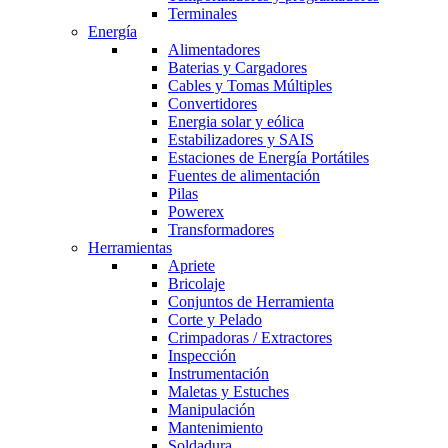
Terminales
Energía
Alimentadores
Baterias y Cargadores
Cables y Tomas Múltiples
Convertidores
Energia solar y eólica
Estabilizadores y SAIS
Estaciones de Energía Portátiles
Fuentes de alimentación
Pilas
Powerex
Transformadores
Herramientas
Apriete
Bricolaje
Conjuntos de Herramienta
Corte y Pelado
Crimpadoras / Extractores
Inspección
Instrumentación
Maletas y Estuches
Manipulación
Mantenimiento
Soldadura