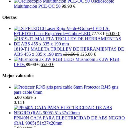
Osciloscopio
Multifunción PCE-OC 50
99.90 €
Ofertas
LS-
FFLED10 Laser Rojo-Verde+Gobo+LED
77.78 €
60.00 €
1819-T1 MALETA TROLLEY DE HERRAMIENTAS DE
ABS 455 x 335 x 190 mm
136.56 €
125.00 €
Mushroom 3x 3W RGB
LEDs
89.00 €
65.00 €
Mejor valorados
Protector RJ45 gris
para cable 6mm
5.00
sobre 5
0.14 €
PP040N CAJA PARA ELECTRICIDAD DE ABS NEGRO
(RAL 9005) 51x37x20mm