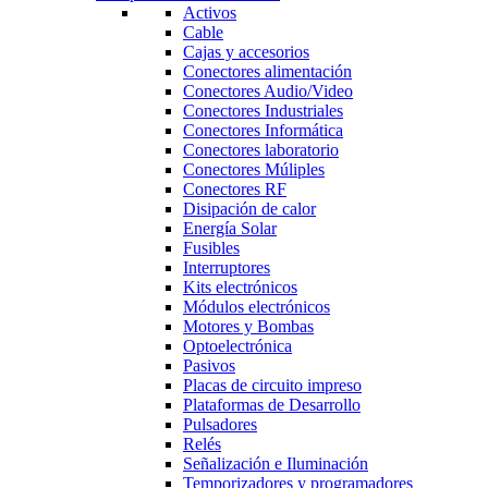
Activos
Cable
Cajas y accesorios
Conectores alimentación
Conectores Audio/Video
Conectores Industriales
Conectores Informática
Conectores laboratorio
Conectores Múliples
Conectores RF
Disipación de calor
Energía Solar
Fusibles
Interruptores
Kits electrónicos
Módulos electrónicos
Motores y Bombas
Optoelectrónica
Pasivos
Placas de circuito impreso
Plataformas de Desarrollo
Pulsadores
Relés
Señalización e Iluminación
Temporizadores y programadores