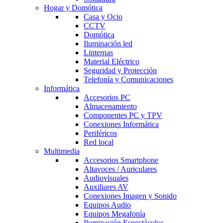
Hogar y Domótica
Casa y Ocio
CCTV
Domótica
Iluminación led
Linternas
Material Eléctrico
Seguridad y Protección
Telefonía y Comunicaciones
Informática
Accesorios PC
Almacenamiento
Componentes PC y TPV
Conexiones Informática
Periféricos
Red local
Multimedia
Accesorios Smartphone
Altavoces / Auriculares
Audiovisuales
Auxiliares AV
Conexiones Imagen y Sonido
Equipos Audio
Equipos Megafonía
Iluminación Espectáculos