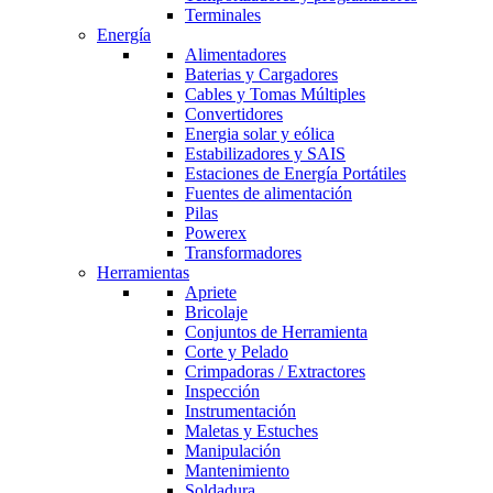
Terminales
Energía
Alimentadores
Baterias y Cargadores
Cables y Tomas Múltiples
Convertidores
Energia solar y eólica
Estabilizadores y SAIS
Estaciones de Energía Portátiles
Fuentes de alimentación
Pilas
Powerex
Transformadores
Herramientas
Apriete
Bricolaje
Conjuntos de Herramienta
Corte y Pelado
Crimpadoras / Extractores
Inspección
Instrumentación
Maletas y Estuches
Manipulación
Mantenimiento
Soldadura