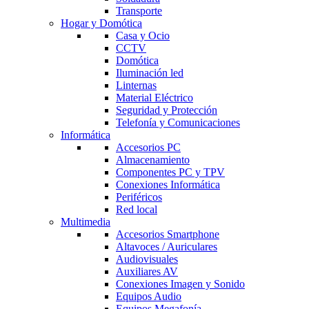
Transporte
Hogar y Domótica
Casa y Ocio
CCTV
Domótica
Iluminación led
Linternas
Material Eléctrico
Seguridad y Protección
Telefonía y Comunicaciones
Informática
Accesorios PC
Almacenamiento
Componentes PC y TPV
Conexiones Informática
Periféricos
Red local
Multimedia
Accesorios Smartphone
Altavoces / Auriculares
Audiovisuales
Auxiliares AV
Conexiones Imagen y Sonido
Equipos Audio
Equipos Megafonía