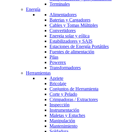
Terminales
Energía
Alimentadores
Baterias y Cargadores
Cables y Tomas Múltiples
Convertidores
Energia solar y eólica
Estabilizadores y SAIS
Estaciones de Energía Portátiles
Fuentes de alimentación
Pilas
Powerex
Transformadores
Herramientas
Apriete
Bricolaje
Conjuntos de Herramienta
Corte y Pelado
Crimpadoras / Extractores
Inspección
Instrumentación
Maletas y Estuches
Manipulación
Mantenimiento
Soldadura