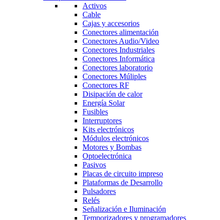
Activos
Cable
Cajas y accesorios
Conectores alimentación
Conectores Audio/Video
Conectores Industriales
Conectores Informática
Conectores laboratorio
Conectores Múliples
Conectores RF
Disipación de calor
Energía Solar
Fusibles
Interruptores
Kits electrónicos
Módulos electrónicos
Motores y Bombas
Optoelectrónica
Pasivos
Placas de circuito impreso
Plataformas de Desarrollo
Pulsadores
Relés
Señalización e Iluminación
Temporizadores y programadores