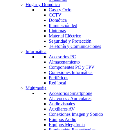
Hogar y Domótica
Casa y Ocio
CCTV
Domótica
Iluminación led
Linternas
Material Eléctrico
Seguridad y Protección
Telefonía y Comunicaciones
Informática
Accesorios PC
Almacenamiento
Componentes PC y TPV
Conexiones Informática
Periféricos
Red local
Multimedia
Accesorios Smartphone
Altavoces / Auriculares
Audiovisuales
Auxiliares AV
Conexiones Imagen y Sonido
Equipos Audio
Equipos Megafonía
Iluminación Espectáculos