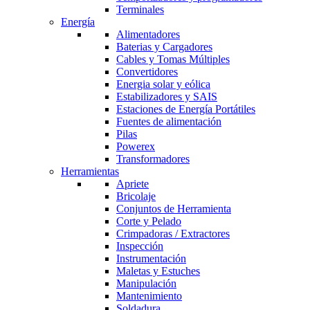
Terminales
Energía
Alimentadores
Baterias y Cargadores
Cables y Tomas Múltiples
Convertidores
Energia solar y eólica
Estabilizadores y SAIS
Estaciones de Energía Portátiles
Fuentes de alimentación
Pilas
Powerex
Transformadores
Herramientas
Apriete
Bricolaje
Conjuntos de Herramienta
Corte y Pelado
Crimpadoras / Extractores
Inspección
Instrumentación
Maletas y Estuches
Manipulación
Mantenimiento
Soldadura