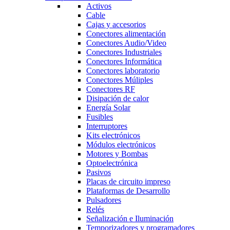
Activos
Cable
Cajas y accesorios
Conectores alimentación
Conectores Audio/Video
Conectores Industriales
Conectores Informática
Conectores laboratorio
Conectores Múliples
Conectores RF
Disipación de calor
Energía Solar
Fusibles
Interruptores
Kits electrónicos
Módulos electrónicos
Motores y Bombas
Optoelectrónica
Pasivos
Placas de circuito impreso
Plataformas de Desarrollo
Pulsadores
Relés
Señalización e Iluminación
Temporizadores y programadores