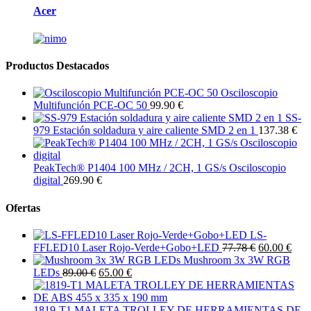
Acer
Productos Destacados
Osciloscopio
Multifunción PCE-OC 50
99.90 €
SS-
979 Estación soldadura y aire caliente SMD 2 en 1
137.38 €
PeakTech® P1404 100 MHz / 2CH, 1 GS/s Osciloscopio
digital
269.90 €
Ofertas
LS-
FFLED10 Laser Rojo-Verde+Gobo+LED
77.78 €
60.00 €
Mushroom 3x 3W RGB
LEDs
89.00 €
65.00 €
1819-T1 MALETA TROLLEY DE HERRAMIENTAS DE