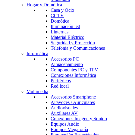
Hogar y Domótica
Casa y Ocio
CCTV
Domótica
Iluminación led
Linternas
Material Eléctrico
Seguridad y Protección
Telefonía y Comunicaciones
Informática
Accesorios PC
Almacenamiento
Componentes PC y TPV
Conexiones Informática
Periféricos
Red local
Multimedia
Accesorios Smartphone
Altavoces / Auriculares
Audiovisuales
Auxiliares AV
Conexiones Imagen y Sonido
Equipos Audio
Equipos Megafonía
Iluminación Espectáculos