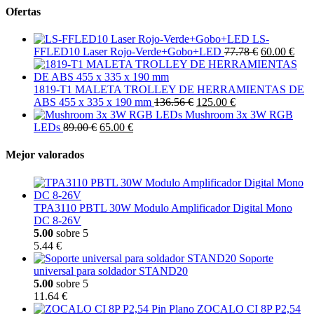
Ofertas
LS-
FFLED10 Laser Rojo-Verde+Gobo+LED
77.78 €
60.00 €
1819-T1 MALETA TROLLEY DE HERRAMIENTAS DE
ABS 455 x 335 x 190 mm
136.56 €
125.00 €
Mushroom 3x 3W RGB
LEDs
89.00 €
65.00 €
Mejor valorados
TPA3110 PBTL 30W Modulo Amplificador Digital Mono
DC 8-26V
5.00
sobre 5
5.44 €
Soporte
universal para soldador STAND20
5.00
sobre 5
11.64 €
ZOCALO CI 8P P2,54