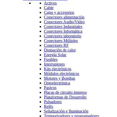
Activos
Cable
Cajas y accesorios
Conectores alimentación
Conectores Audio/Video
Conectores Industriales
Conectores Informática
Conectores laboratorio
Conectores Múliples
Conectores RF
Disipación de calor
Energía Solar
Fusibles
Interruptores
Kits electrónicos
Módulos electrónicos
Motores y Bombas
Optoelectrónica
Pasivos
Placas de circuito impreso
Plataformas de Desarrollo
Pulsadores
Relés
Señalización e Iluminación
Temporizadores y programadores