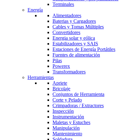
Terminales
Energía
Alimentadores
Baterias y Cargadores
Cables y Tomas Múltiples
Convertidores
Energia solar y eólica
Estabilizadores y SAIS
Estaciones de Energía Portátiles
Fuentes de alimentación
Pilas
Powerex
Transformadores
Herramientas
Apriete
Bricolaje
Conjuntos de Herramienta
Corte y Pelado
Crimpadoras / Extractores
Inspección
Instrumentación
Maletas y Estuches
Manipulación
Mantenimiento
Soldadura