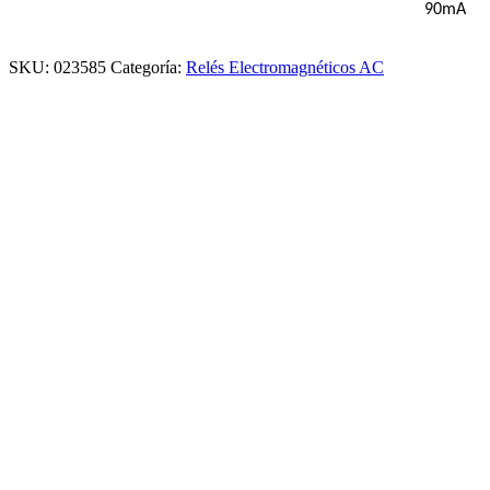
90mA
SKU:
023585
Categoría:
Relés Electromagnéticos AC