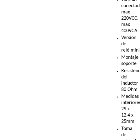
conectad
max
220VCC,
max
400VC
Versión
de
relé mi
Montaje
soporte
Resistenc
del
inductor
80 Ohm
Medidas
interiore
29 x
12.4 x
25mm
Toma
de