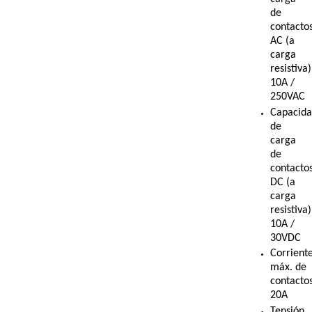
de
contacto
AC (a
carga
resistiva)
10A /
250VAC
Capacid
de
carga
de
contacto
DC (a
carga
resistiva)
10A /
30VDC
Corrient
máx. de
contacto
20A
Tensión