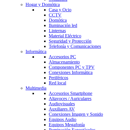
Hogar y Domótica
Casa y Ocio
CCTV
Domótica
Iluminación led
Linternas
Material Eléctrico
Seguridad y Protección
Telefonía y Comunicaciones
Informática
Accesorios PC
Almacenamiento
Componentes PC y TPV
Conexiones Informática
Periféricos
Red local
Multimedia
Accesorios Smartphone
Altavoces / Auriculares
Audiovisuales
Auxiliares AV
Conexiones Imagen y Sonido
Equipos Audio
Equipos Megafonía
Iluminación Espectáculos