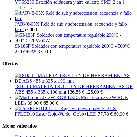
VTSS230 Estación soldadura y aire caliente SMD 2 en 1
121.71 €
JARV8-05X Relé de sub y sobretensión, secuencia y fallo
fase
53.00 €
SI-186F Soldador con temperatura regulable 200ºC - 500ºC
220V/60W
33.51 €
Ofertas
1819-T1 MALETA TROLLEY DE HERRAMIENTAS DE
ABS 455 x 335 x 190 mm
136.56 €
125.00 €
Mushroom 3x 3W RGB
LEDs
89.00 €
65.00 €
LS-
FFLED10 Laser Rojo-Verde+Gobo+LED
77.78 €
60.00 €
Mejor valorados