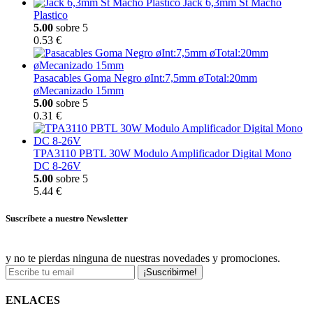
Jack 6,3mm St Macho
Plastico
5.00
sobre 5
0.53 €
Pasacables Goma Negro øInt:7,5mm øTotal:20mm
øMecanizado 15mm
5.00
sobre 5
0.31 €
TPA3110 PBTL 30W Modulo Amplificador Digital Mono
DC 8-26V
5.00
sobre 5
5.44 €
Suscríbete a nuestro Newsletter
y no te pierdas ninguna de nuestras novedades y promociones.
¡Suscribirme!
ENLACES