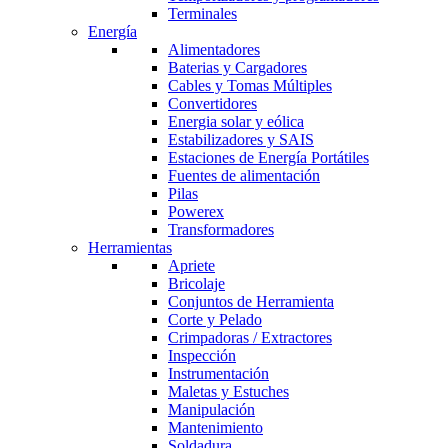
Terminales
Energía
Alimentadores
Baterias y Cargadores
Cables y Tomas Múltiples
Convertidores
Energia solar y eólica
Estabilizadores y SAIS
Estaciones de Energía Portátiles
Fuentes de alimentación
Pilas
Powerex
Transformadores
Herramientas
Apriete
Bricolaje
Conjuntos de Herramienta
Corte y Pelado
Crimpadoras / Extractores
Inspección
Instrumentación
Maletas y Estuches
Manipulación
Mantenimiento
Soldadura