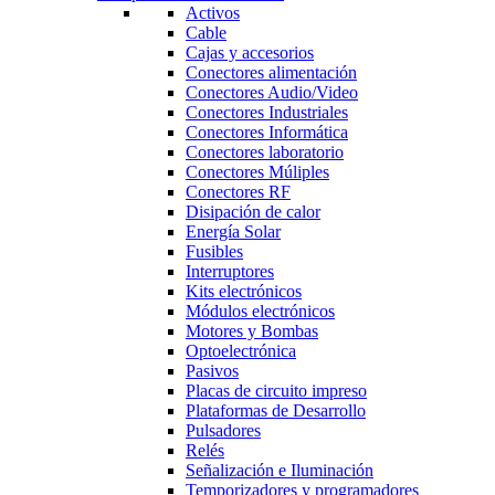
Activos
Cable
Cajas y accesorios
Conectores alimentación
Conectores Audio/Video
Conectores Industriales
Conectores Informática
Conectores laboratorio
Conectores Múliples
Conectores RF
Disipación de calor
Energía Solar
Fusibles
Interruptores
Kits electrónicos
Módulos electrónicos
Motores y Bombas
Optoelectrónica
Pasivos
Placas de circuito impreso
Plataformas de Desarrollo
Pulsadores
Relés
Señalización e Iluminación
Temporizadores y programadores