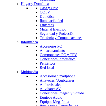
Hogar y Domótica
Casa y Ocio
CCTV
Domótica
Iluminación led
Linternas
Material Eléctrico
Seguridad y Protección
Telefonía y Comunicaciones
Informática
Accesorios PC
Almacenamiento
Componentes PC y TPV
Conexiones Informática
Periféricos
Red local
Multimedia
Accesorios Smartphone
Altavoces / Auriculares
Audiovisuales
Auxiliares AV
Conexiones Imagen y Sonido
Equipos Audio
Equipos Megafonía
Iluminación Espectáculos