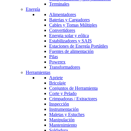
Terminales
Energía
Alimentadores
Baterias y Cargadores
Cables y Tomas Múltiples
Convertidores
Energia solar y eólica
Estabilizadores y SAIS
Estaciones de Energía Portátiles
Fuentes de alimentación
Pilas
Powerex
Transformadores
Herramientas
Apriete
Bricolaje
Conjuntos de Herramienta
Corte y Pelado
Crimpadoras / Extractores
Inspección
Instrumentación
Maletas y Estuches
Manipulación
Mantenimiento
Soldadura