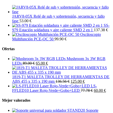
JARV8-05X Relé de sub y sobretensión, secuencia y fallo
fase
53.00 €
SS-
979 Estación soldadura y aire caliente SMD 2 en 1
137.38 €
Osciloscopio
Multifunción PCE-OC 50
99.90 €
Ofertas
Mushroom 3x 3W RGB
LEDs
89.00 €
65.00 €
1819-T1 MALETA TROLLEY DE HERRAMIENTAS DE
ABS 455 x 335 x 190 mm
136.56 €
125.00 €
LS-
FFLED10 Laser Rojo-Verde+Gobo+LED
77.78 €
60.00 €
Mejor valorados
Soporte