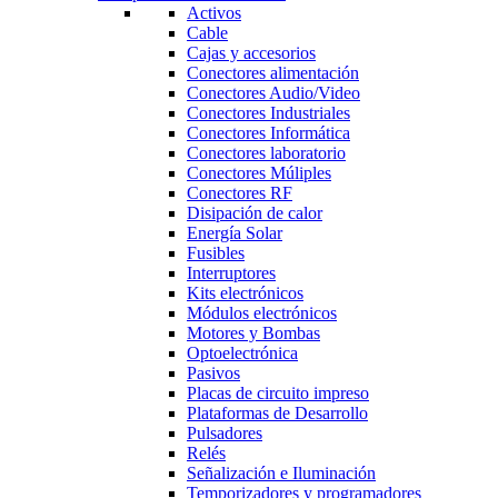
Activos
Cable
Cajas y accesorios
Conectores alimentación
Conectores Audio/Video
Conectores Industriales
Conectores Informática
Conectores laboratorio
Conectores Múliples
Conectores RF
Disipación de calor
Energía Solar
Fusibles
Interruptores
Kits electrónicos
Módulos electrónicos
Motores y Bombas
Optoelectrónica
Pasivos
Placas de circuito impreso
Plataformas de Desarrollo
Pulsadores
Relés
Señalización e Iluminación
Temporizadores y programadores