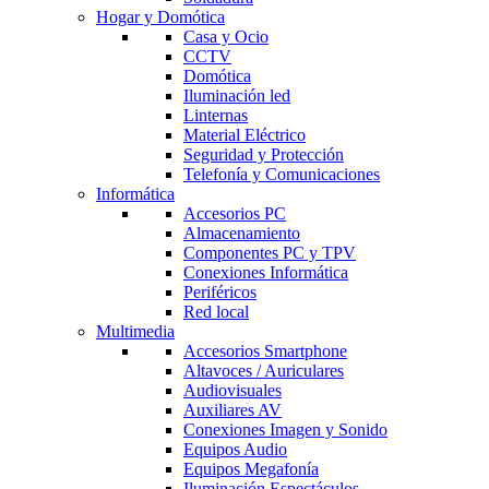
Hogar y Domótica
Casa y Ocio
CCTV
Domótica
Iluminación led
Linternas
Material Eléctrico
Seguridad y Protección
Telefonía y Comunicaciones
Informática
Accesorios PC
Almacenamiento
Componentes PC y TPV
Conexiones Informática
Periféricos
Red local
Multimedia
Accesorios Smartphone
Altavoces / Auriculares
Audiovisuales
Auxiliares AV
Conexiones Imagen y Sonido
Equipos Audio
Equipos Megafonía
Iluminación Espectáculos