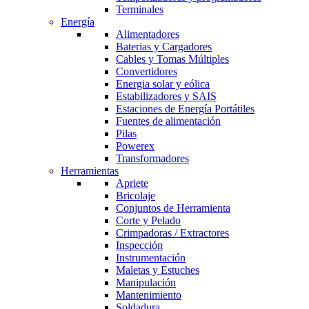
Terminales
Energía
Alimentadores
Baterias y Cargadores
Cables y Tomas Múltiples
Convertidores
Energia solar y eólica
Estabilizadores y SAIS
Estaciones de Energía Portátiles
Fuentes de alimentación
Pilas
Powerex
Transformadores
Herramientas
Apriete
Bricolaje
Conjuntos de Herramienta
Corte y Pelado
Crimpadoras / Extractores
Inspección
Instrumentación
Maletas y Estuches
Manipulación
Mantenimiento
Soldadura