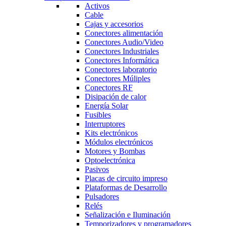
Activos
Cable
Cajas y accesorios
Conectores alimentación
Conectores Audio/Video
Conectores Industriales
Conectores Informática
Conectores laboratorio
Conectores Múliples
Conectores RF
Disipación de calor
Energía Solar
Fusibles
Interruptores
Kits electrónicos
Módulos electrónicos
Motores y Bombas
Optoelectrónica
Pasivos
Placas de circuito impreso
Plataformas de Desarrollo
Pulsadores
Relés
Señalización e Iluminación
Temporizadores y programadores