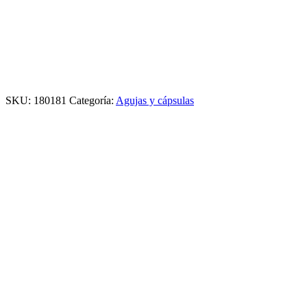
SKU:
180181
Categoría:
Agujas y cápsulas