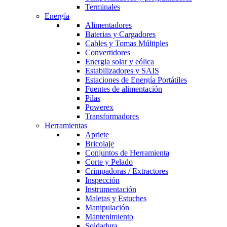
Terminales
Energía
Alimentadores
Baterias y Cargadores
Cables y Tomas Múltiples
Convertidores
Energia solar y eólica
Estabilizadores y SAIS
Estaciones de Energía Portátiles
Fuentes de alimentación
Pilas
Powerex
Transformadores
Herramientas
Apriete
Bricolaje
Conjuntos de Herramienta
Corte y Pelado
Crimpadoras / Extractores
Inspección
Instrumentación
Maletas y Estuches
Manipulación
Mantenimiento
Soldadura