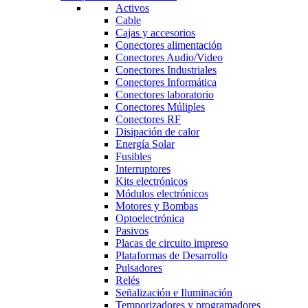
Activos
Cable
Cajas y accesorios
Conectores alimentación
Conectores Audio/Video
Conectores Industriales
Conectores Informática
Conectores laboratorio
Conectores Múliples
Conectores RF
Disipación de calor
Energía Solar
Fusibles
Interruptores
Kits electrónicos
Módulos electrónicos
Motores y Bombas
Optoelectrónica
Pasivos
Placas de circuito impreso
Plataformas de Desarrollo
Pulsadores
Relés
Señalización e Iluminación
Temporizadores y programadores