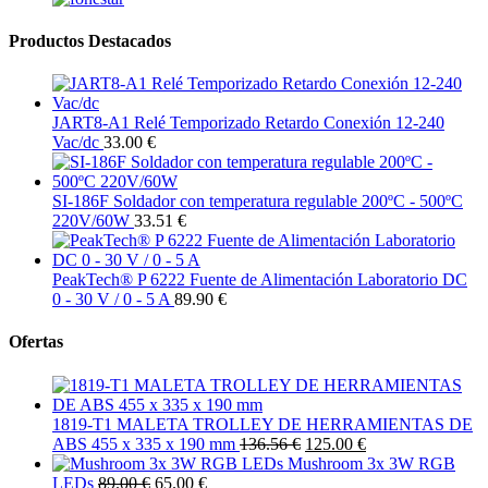
Productos Destacados
JART8-A1 Relé Temporizado Retardo Conexión 12-240
Vac/dc
33.00 €
SI-186F Soldador con temperatura regulable 200ºC - 500ºC
220V/60W
33.51 €
PeakTech® P 6222 Fuente de Alimentación Laboratorio DC
0 - 30 V / 0 - 5 A
89.90 €
Ofertas
1819-T1 MALETA TROLLEY DE HERRAMIENTAS DE
ABS 455 x 335 x 190 mm
136.56 €
125.00 €
Mushroom 3x 3W RGB
LEDs
89.00 €
65.00 €