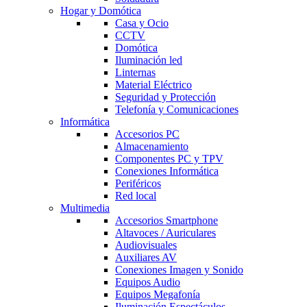
Hogar y Domótica
Casa y Ocio
CCTV
Domótica
Iluminación led
Linternas
Material Eléctrico
Seguridad y Protección
Telefonía y Comunicaciones
Informática
Accesorios PC
Almacenamiento
Componentes PC y TPV
Conexiones Informática
Periféricos
Red local
Multimedia
Accesorios Smartphone
Altavoces / Auriculares
Audiovisuales
Auxiliares AV
Conexiones Imagen y Sonido
Equipos Audio
Equipos Megafonía
Iluminación Espectáculos