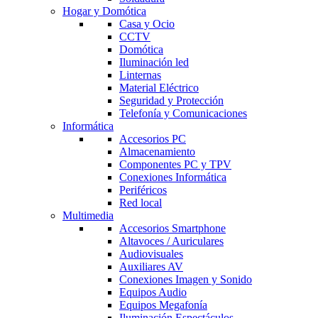
Hogar y Domótica
Casa y Ocio
CCTV
Domótica
Iluminación led
Linternas
Material Eléctrico
Seguridad y Protección
Telefonía y Comunicaciones
Informática
Accesorios PC
Almacenamiento
Componentes PC y TPV
Conexiones Informática
Periféricos
Red local
Multimedia
Accesorios Smartphone
Altavoces / Auriculares
Audiovisuales
Auxiliares AV
Conexiones Imagen y Sonido
Equipos Audio
Equipos Megafonía
Iluminación Espectáculos