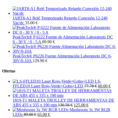
JART8-A1 Relé Temporizado Retardo Conexión 12-240
Vac/dc
33.00 €
PeakTech® P 6222 Fuente de Alimentación Laboratorio DC
0 - 30 V / 0 - 5 A
89.90 €
PeakTech® P6226 Fuente Alimentación Laboratorio DC 0-
30V/0-10A
129.90 €
Ofertas
LS-
FFLED10 Laser Rojo-Verde+Gobo+LED
77.78 €
60.00 €
1819-T1 MALETA TROLLEY DE HERRAMIENTAS DE
ABS 455 x 335 x 190 mm
136.56 €
125.00 €
Mushroom 3x 3W RGB
LEDs
89.00 €
65.00 €