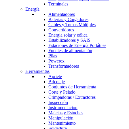
Terminales
Energía
Alimentadores
Baterias y Cargadores
Cables y Tomas Múltiples
Convertidores
Energia solar y eólica
Estabilizadores y SAIS
Estaciones de Energía Portátiles
Fuentes de alimentación
Pilas
Powerex
Transformadores
Herramientas
Apriete
Bricolaje
Conjuntos de Herramienta
Corte y Pelado
Crimpadoras / Extractores
Inspección
Instrumentación
Maletas y Estuches
Manipulación
Mantenimiento
Soldadura