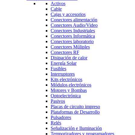
Activos
Cable
Cajas y accesorios
Conectores alimentación
Conectores Audio/Video
Conectores Industriales
Conectores Informática
Conectores laboratorio
Conectores Múliples
Conectores RF
Disipación de calor
Energía Solar
Fusibles
Interruptores
Kits electrónicos
Módulos electrónicos
Motores y Bombas
Optoelectrónica
Pasivos
Placas de circuito impreso
Plataformas de Desarrollo
Pulsadores
Relés
Señalización e Iluminación
Temporizadores y programadores