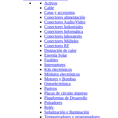
Activos
Cable
Cajas y accesorios
Conectores alimentación
Conectores Audio/Video
Conectores Industriales
Conectores Informática
Conectores laboratorio
Conectores Múliples
Conectores RF
Disipación de calor
Energía Solar
Fusibles
Interruptores
Kits electrónicos
Módulos electrónicos
Motores y Bombas
Optoelectrónica
Pasivos
Placas de circuito impreso
Plataformas de Desarrollo
Pulsadores
Relés
Señalización e Iluminación
Temporizadores y programadores