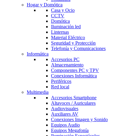
Hogar y Domótica
Casa y Ocio
CCTV
Domótica
Iluminación led
Linternas
Material Eléctrico
Seguridad y Protección
Telefonía y Comunicaciones
Informática
Accesorios PC
Almacenamiento
Componentes PC y TPV
Conexiones Informática
Periféricos
Red local
Multimedia
Accesorios Smartphone
Altavoces / Auriculares
Audiovisuales
Auxiliares AV
Conexiones Imagen y Sonido
Equipos Audio
Equipos Megafonía
Iluminación Espectáculos