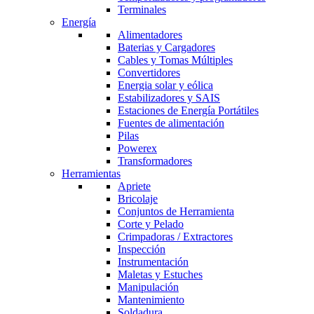
Terminales
Energía
Alimentadores
Baterias y Cargadores
Cables y Tomas Múltiples
Convertidores
Energia solar y eólica
Estabilizadores y SAIS
Estaciones de Energía Portátiles
Fuentes de alimentación
Pilas
Powerex
Transformadores
Herramientas
Apriete
Bricolaje
Conjuntos de Herramienta
Corte y Pelado
Crimpadoras / Extractores
Inspección
Instrumentación
Maletas y Estuches
Manipulación
Mantenimiento
Soldadura