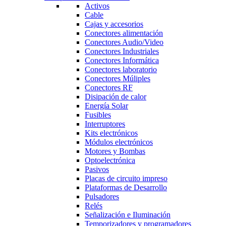
Activos
Cable
Cajas y accesorios
Conectores alimentación
Conectores Audio/Video
Conectores Industriales
Conectores Informática
Conectores laboratorio
Conectores Múliples
Conectores RF
Disipación de calor
Energía Solar
Fusibles
Interruptores
Kits electrónicos
Módulos electrónicos
Motores y Bombas
Optoelectrónica
Pasivos
Placas de circuito impreso
Plataformas de Desarrollo
Pulsadores
Relés
Señalización e Iluminación
Temporizadores y programadores