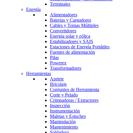
Terminales
Energía
Alimentadores
Baterias y Cargadores
Cables y Tomas Múltiples
Convertidores
Energia solar y eólica
Estabilizadores y SAIS
Estaciones de Energía Portátiles
Fuentes de alimentación
Pilas
Powerex
Transformadores
Herramientas
Apriete
Bricolaje
Conjuntos de Herramienta
Corte y Pelado
Crimpadoras / Extractores
Inspección
Instrumentación
Maletas y Estuches
Manipulación
Mantenimiento
Soldadura