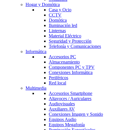
Hogar y Domótica
Casa y Ocio
CCTV
Domótica
Iluminación led
Linternas
Material Eléctrico
Seguridad y Protección
Telefonía y Comunicaciones
Informática
Accesorios PC
Almacenamiento
Componentes PC y TPV
Conexiones Informática
Periféricos
Red local
Multimedia
Accesorios Smartphone
Altavoces / Auriculares
Audiovisuales
Auxiliares AV
Conexiones Imagen y Sonido
Equipos Audio
Equipos Megafonía
Iluminación Espectáculos