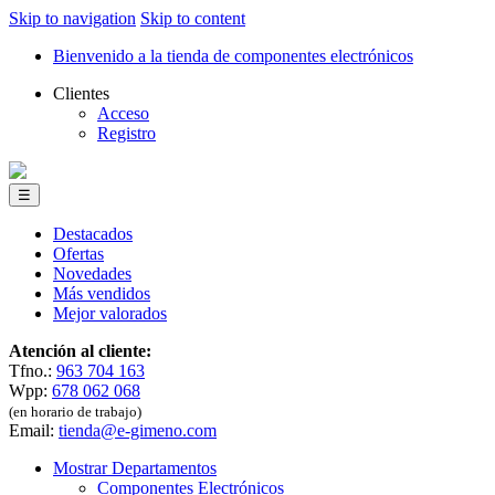
Skip to navigation
Skip to content
Bienvenido a la tienda de componentes electrónicos
Clientes
Acceso
Registro
☰
Destacados
Ofertas
Novedades
Más vendidos
Mejor valorados
Atención al cliente:
Tfno.:
963 704 163
Wpp:
678 062 068
(en horario de trabajo)
Email:
tienda@e-gimeno.com
Mostrar Departamentos
Componentes Electrónicos