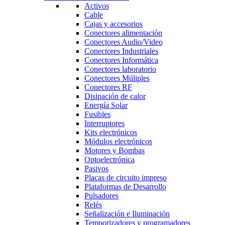
Activos
Cable
Cajas y accesorios
Conectores alimentación
Conectores Audio/Video
Conectores Industriales
Conectores Informática
Conectores laboratorio
Conectores Múliples
Conectores RF
Disipación de calor
Energía Solar
Fusibles
Interruptores
Kits electrónicos
Módulos electrónicos
Motores y Bombas
Optoelectrónica
Pasivos
Placas de circuito impreso
Plataformas de Desarrollo
Pulsadores
Relés
Señalización e Iluminación
Temporizadores y programadores