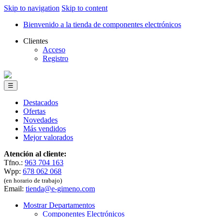
Skip to navigation
Skip to content
Bienvenido a la tienda de componentes electrónicos
Clientes
Acceso
Registro
☰
Destacados
Ofertas
Novedades
Más vendidos
Mejor valorados
Atención al cliente:
Tfno.:
963 704 163
Wpp:
678 062 068
(en horario de trabajo)
Email:
tienda@e-gimeno.com
Mostrar Departamentos
Componentes Electrónicos