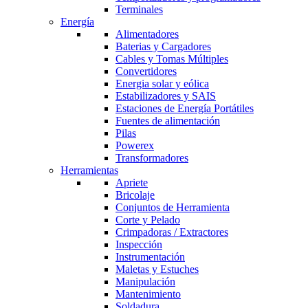
Terminales
Energía
Alimentadores
Baterias y Cargadores
Cables y Tomas Múltiples
Convertidores
Energia solar y eólica
Estabilizadores y SAIS
Estaciones de Energía Portátiles
Fuentes de alimentación
Pilas
Powerex
Transformadores
Herramientas
Apriete
Bricolaje
Conjuntos de Herramienta
Corte y Pelado
Crimpadoras / Extractores
Inspección
Instrumentación
Maletas y Estuches
Manipulación
Mantenimiento
Soldadura