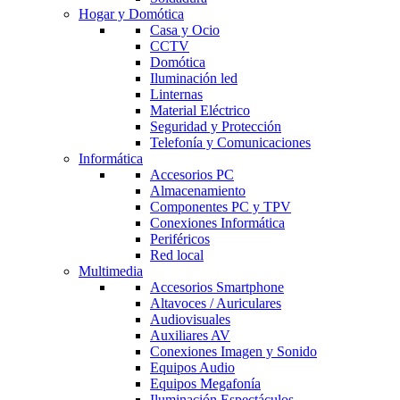
Hogar y Domótica
Casa y Ocio
CCTV
Domótica
Iluminación led
Linternas
Material Eléctrico
Seguridad y Protección
Telefonía y Comunicaciones
Informática
Accesorios PC
Almacenamiento
Componentes PC y TPV
Conexiones Informática
Periféricos
Red local
Multimedia
Accesorios Smartphone
Altavoces / Auriculares
Audiovisuales
Auxiliares AV
Conexiones Imagen y Sonido
Equipos Audio
Equipos Megafonía
Iluminación Espectáculos