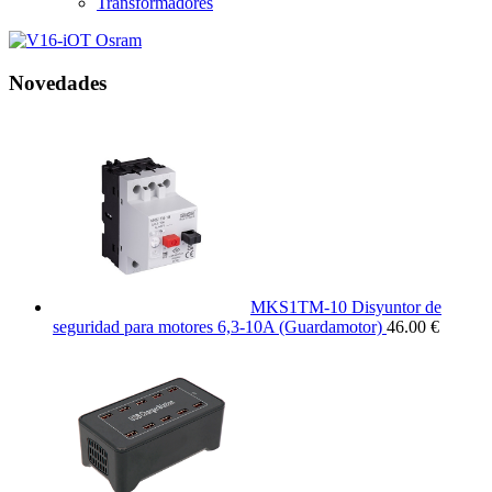
Transformadores
Novedades
MKS1TM-10 Disyuntor de
seguridad para motores 6,3-10A (Guardamotor)
46.00 €