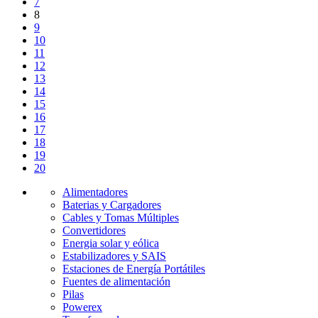
7
8
9
10
11
12
13
14
15
16
17
18
19
20
Alimentadores
Baterias y Cargadores
Cables y Tomas Múltiples
Convertidores
Energia solar y eólica
Estabilizadores y SAIS
Estaciones de Energía Portátiles
Fuentes de alimentación
Pilas
Powerex