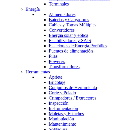
Terminales
Energía
Alimentadores
Baterias y Cargadores
Cables y Tomas Múltiples
Convertidores
Energia solar y eólica
Estabilizadores y SAIS
Estaciones de Energía Portátiles
Fuentes de alimentación
Pilas
Powerex
Transformadores
Herramientas
Apriete
Bricolaje
Conjuntos de Herramienta
Corte y Pelado
Crimpadoras / Extractores
Inspección
Instrumentación
Maletas y Estuches
Manipulación
Mantenimiento
Soldadura