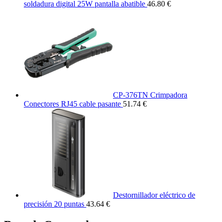
soldadura digital 25W pantalla abatible
46.80 €
CP-376TN Crimpadora
Conectores RJ45 cable pasante
51.74 €
Destornillador eléctrico de
precisión 20 puntas
43.64 €