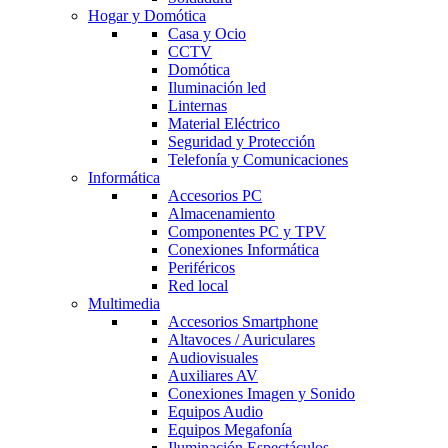
Hogar y Domótica
Casa y Ocio
CCTV
Domótica
Iluminación led
Linternas
Material Eléctrico
Seguridad y Protección
Telefonía y Comunicaciones
Informática
Accesorios PC
Almacenamiento
Componentes PC y TPV
Conexiones Informática
Periféricos
Red local
Multimedia
Accesorios Smartphone
Altavoces / Auriculares
Audiovisuales
Auxiliares AV
Conexiones Imagen y Sonido
Equipos Audio
Equipos Megafonía
Iluminación Espectáculos