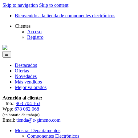
Skip to navigation
Skip to content
Bienvenido a la tienda de componentes electrónicos
Clientes
Acceso
Registro
☰
Destacados
Ofertas
Novedades
Más vendidos
Mejor valorados
Atención al cliente:
Tfno.:
963 704 163
Wpp:
678 062 068
(en horario de trabajo)
Email:
tienda@e-gimeno.com
Mostrar Departamentos
Componentes Electrónicos