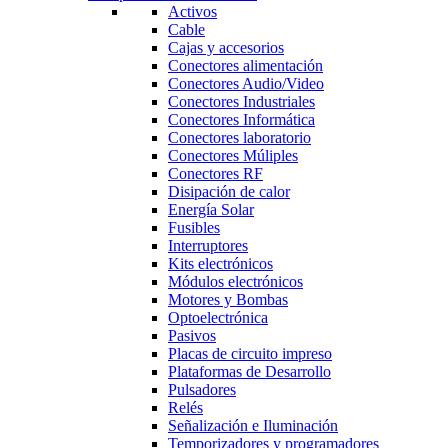
Activos
Cable
Cajas y accesorios
Conectores alimentación
Conectores Audio/Video
Conectores Industriales
Conectores Informática
Conectores laboratorio
Conectores Múliples
Conectores RF
Disipación de calor
Energía Solar
Fusibles
Interruptores
Kits electrónicos
Módulos electrónicos
Motores y Bombas
Optoelectrónica
Pasivos
Placas de circuito impreso
Plataformas de Desarrollo
Pulsadores
Relés
Señalización e Iluminación
Temporizadores y programadores