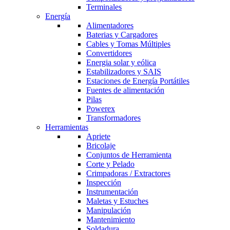
Terminales
Energía
Alimentadores
Baterias y Cargadores
Cables y Tomas Múltiples
Convertidores
Energia solar y eólica
Estabilizadores y SAIS
Estaciones de Energía Portátiles
Fuentes de alimentación
Pilas
Powerex
Transformadores
Herramientas
Apriete
Bricolaje
Conjuntos de Herramienta
Corte y Pelado
Crimpadoras / Extractores
Inspección
Instrumentación
Maletas y Estuches
Manipulación
Mantenimiento
Soldadura