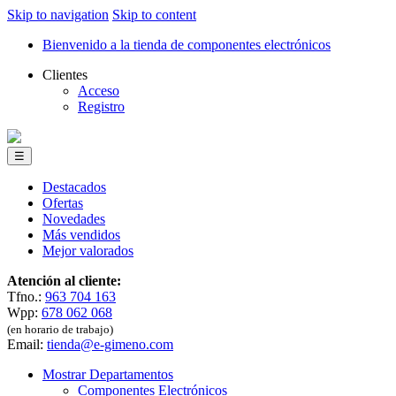
Skip to navigation
Skip to content
Bienvenido a la tienda de componentes electrónicos
Clientes
Acceso
Registro
☰
Destacados
Ofertas
Novedades
Más vendidos
Mejor valorados
Atención al cliente:
Tfno.:
963 704 163
Wpp:
678 062 068
(en horario de trabajo)
Email:
tienda@e-gimeno.com
Mostrar Departamentos
Componentes Electrónicos