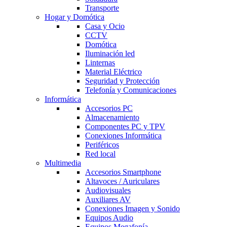
Transporte
Hogar y Domótica
Casa y Ocio
CCTV
Domótica
Iluminación led
Linternas
Material Eléctrico
Seguridad y Protección
Telefonía y Comunicaciones
Informática
Accesorios PC
Almacenamiento
Componentes PC y TPV
Conexiones Informática
Periféricos
Red local
Multimedia
Accesorios Smartphone
Altavoces / Auriculares
Audiovisuales
Auxiliares AV
Conexiones Imagen y Sonido
Equipos Audio
Equipos Megafonía