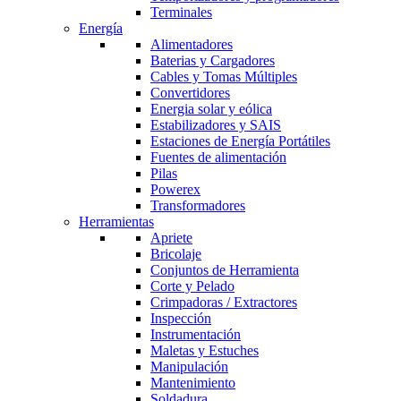
Terminales
Energía
Alimentadores
Baterias y Cargadores
Cables y Tomas Múltiples
Convertidores
Energia solar y eólica
Estabilizadores y SAIS
Estaciones de Energía Portátiles
Fuentes de alimentación
Pilas
Powerex
Transformadores
Herramientas
Apriete
Bricolaje
Conjuntos de Herramienta
Corte y Pelado
Crimpadoras / Extractores
Inspección
Instrumentación
Maletas y Estuches
Manipulación
Mantenimiento
Soldadura