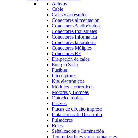
Activos
Cable
Cajas y accesorios
Conectores alimentación
Conectores Audio/Video
Conectores Industriales
Conectores Informática
Conectores laboratorio
Conectores Múliples
Conectores RF
Disipación de calor
Energía Solar
Fusibles
Interruptores
Kits electrónicos
Módulos electrónicos
Motores y Bombas
Optoelectrónica
Pasivos
Placas de circuito impreso
Plataformas de Desarrollo
Pulsadores
Relés
Señalización e Iluminación
Temporizadores y programadores