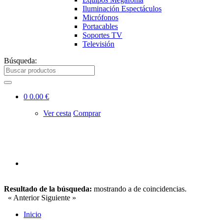
Iluminación Espectáculos
Micrófonos
Portacables
Soportes TV
Televisión
Búsqueda:
0
0.00 €
Ver cesta
Comprar
Resultado de la búsqueda:
mostrando
a
de
coincidencias.
« Anterior
Siguiente »
Inicio