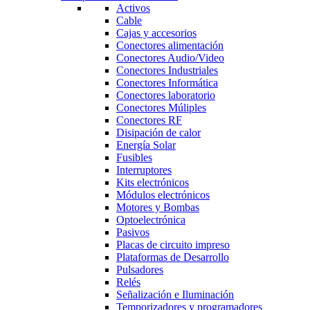
Activos
Cable
Cajas y accesorios
Conectores alimentación
Conectores Audio/Video
Conectores Industriales
Conectores Informática
Conectores laboratorio
Conectores Múliples
Conectores RF
Disipación de calor
Energía Solar
Fusibles
Interruptores
Kits electrónicos
Módulos electrónicos
Motores y Bombas
Optoelectrónica
Pasivos
Placas de circuito impreso
Plataformas de Desarrollo
Pulsadores
Relés
Señalización e Iluminación
Temporizadores y programadores