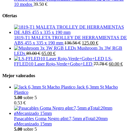
10 modos
39.50 €
Ofertas
1819-T1 MALETA TROLLEY DE HERRAMIENTAS DE
ABS 455 x 335 x 190 mm
136.56 €
125.00 €
Mushroom 3x 3W RGB
LEDs
89.00 €
65.00 €
LS-
FFLED10 Laser Rojo-Verde+Gobo+LED
77.78 €
60.00 €
Mejor valorados
Jack 6,3mm St Macho
Plastico
5.00
sobre 5
0.53 €
Pasacables Goma Negro øInt:7,5mm øTotal:20mm
øMecanizado 15mm
5.00
sobre 5