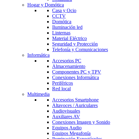
Hogar y Domótica
Casa y Ocio
CCTV
Domótica
Iluminación led
Linternas
Material Eléctrico
Seguridad y Protección
Telefonía y Comunicaciones
Informática
Accesorios PC
Almacenamiento
Componentes PC y TPV
Conexiones Informática
Periféricos
Red local
Multimedia
Accesorios Smartphone
Altavoces / Auriculares
Audiovisuales
Auxiliares AV
Conexiones Imagen y Sonido
Equipos Audio
Equipos Megafonía
Iluminación Espectáculos