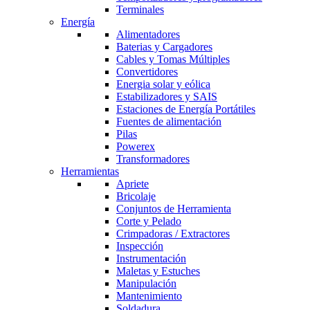
Terminales
Energía
Alimentadores
Baterias y Cargadores
Cables y Tomas Múltiples
Convertidores
Energia solar y eólica
Estabilizadores y SAIS
Estaciones de Energía Portátiles
Fuentes de alimentación
Pilas
Powerex
Transformadores
Herramientas
Apriete
Bricolaje
Conjuntos de Herramienta
Corte y Pelado
Crimpadoras / Extractores
Inspección
Instrumentación
Maletas y Estuches
Manipulación
Mantenimiento
Soldadura