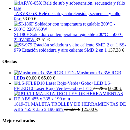
JARV8-05X Relé de sub y sobretensión, secuencia y fallo
fase
53.00 €
SI-186F Soldador con temperatura regulable 200ºC - 500ºC
220V/60W
33.51 €
SS-
979 Estación soldadura y aire caliente SMD 2 en 1
137.38 €
Ofertas
Mushroom 3x 3W RGB
LEDs
89.00 €
65.00 €
LS-
FFLED10 Laser Rojo-Verde+Gobo+LED
77.78 €
60.00 €
1819-T1 MALETA TROLLEY DE HERRAMIENTAS DE
ABS 455 x 335 x 190 mm
136.56 €
125.00 €
Mejor valorados