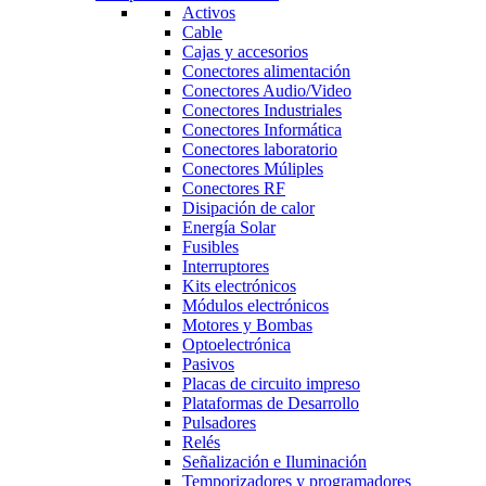
Activos
Cable
Cajas y accesorios
Conectores alimentación
Conectores Audio/Video
Conectores Industriales
Conectores Informática
Conectores laboratorio
Conectores Múliples
Conectores RF
Disipación de calor
Energía Solar
Fusibles
Interruptores
Kits electrónicos
Módulos electrónicos
Motores y Bombas
Optoelectrónica
Pasivos
Placas de circuito impreso
Plataformas de Desarrollo
Pulsadores
Relés
Señalización e Iluminación
Temporizadores y programadores