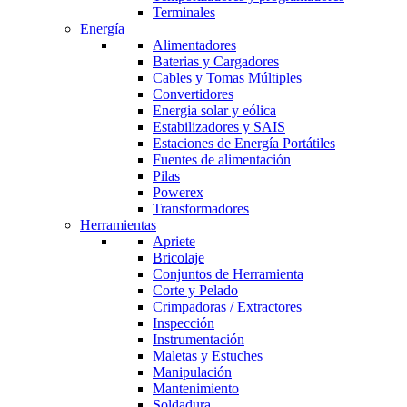
Terminales
Energía
Alimentadores
Baterias y Cargadores
Cables y Tomas Múltiples
Convertidores
Energia solar y eólica
Estabilizadores y SAIS
Estaciones de Energía Portátiles
Fuentes de alimentación
Pilas
Powerex
Transformadores
Herramientas
Apriete
Bricolaje
Conjuntos de Herramienta
Corte y Pelado
Crimpadoras / Extractores
Inspección
Instrumentación
Maletas y Estuches
Manipulación
Mantenimiento
Soldadura