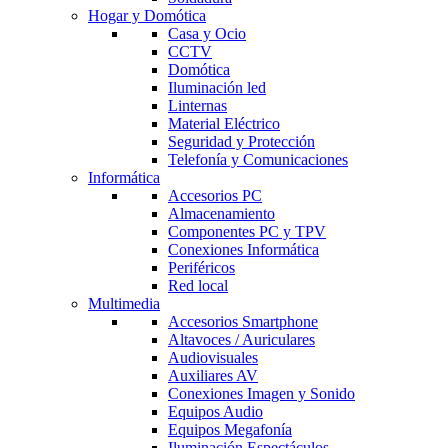
Hogar y Domótica
Casa y Ocio
CCTV
Domótica
Iluminación led
Linternas
Material Eléctrico
Seguridad y Protección
Telefonía y Comunicaciones
Informática
Accesorios PC
Almacenamiento
Componentes PC y TPV
Conexiones Informática
Periféricos
Red local
Multimedia
Accesorios Smartphone
Altavoces / Auriculares
Audiovisuales
Auxiliares AV
Conexiones Imagen y Sonido
Equipos Audio
Equipos Megafonía
Iluminación Espectáculos