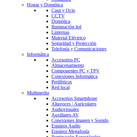
Hogar y Domótica
Casa y Ocio
CCTV
Domótica
Iluminación led
Linternas
Material Eléctrico
Seguridad y Protección
Telefonía y Comunicaciones
Informática
Accesorios PC
Almacenamiento
Componentes PC y TPV
Conexiones Informática
Periféricos
Red local
Multimedia
Accesorios Smartphone
Altavoces / Auriculares
Audiovisuales
Auxiliares AV
Conexiones Imagen y Sonido
Equipos Audio
Equipos Megafonía
Iluminación Espectáculos