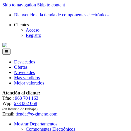
Skip to navigation
Skip to content
Bienvenido a la tienda de componentes electrónicos
Clientes
Acceso
Registro
☰
Destacados
Ofertas
Novedades
Más vendidos
Mejor valorados
Atención al cliente:
Tfno.:
963 704 163
Wpp:
678 062 068
(en horario de trabajo)
Email:
tienda@e-gimeno.com
Mostrar Departamentos
Componentes Electrónicos