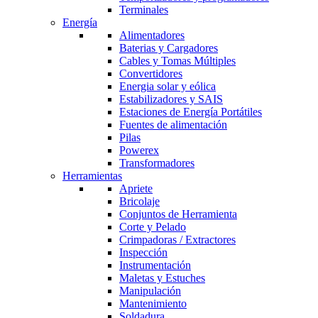
Terminales
Energía
Alimentadores
Baterias y Cargadores
Cables y Tomas Múltiples
Convertidores
Energia solar y eólica
Estabilizadores y SAIS
Estaciones de Energía Portátiles
Fuentes de alimentación
Pilas
Powerex
Transformadores
Herramientas
Apriete
Bricolaje
Conjuntos de Herramienta
Corte y Pelado
Crimpadoras / Extractores
Inspección
Instrumentación
Maletas y Estuches
Manipulación
Mantenimiento
Soldadura