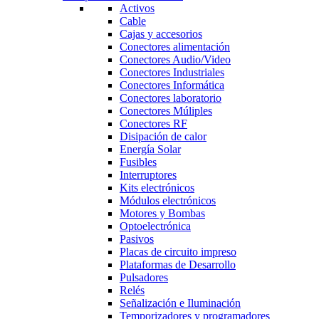
Activos
Cable
Cajas y accesorios
Conectores alimentación
Conectores Audio/Video
Conectores Industriales
Conectores Informática
Conectores laboratorio
Conectores Múliples
Conectores RF
Disipación de calor
Energía Solar
Fusibles
Interruptores
Kits electrónicos
Módulos electrónicos
Motores y Bombas
Optoelectrónica
Pasivos
Placas de circuito impreso
Plataformas de Desarrollo
Pulsadores
Relés
Señalización e Iluminación
Temporizadores y programadores