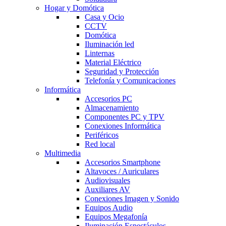
Hogar y Domótica
Casa y Ocio
CCTV
Domótica
Iluminación led
Linternas
Material Eléctrico
Seguridad y Protección
Telefonía y Comunicaciones
Informática
Accesorios PC
Almacenamiento
Componentes PC y TPV
Conexiones Informática
Periféricos
Red local
Multimedia
Accesorios Smartphone
Altavoces / Auriculares
Audiovisuales
Auxiliares AV
Conexiones Imagen y Sonido
Equipos Audio
Equipos Megafonía
Iluminación Espectáculos