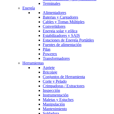
Terminales
Energía
Alimentadores
Baterias y Cargadores
Cables y Tomas Múltiples
Convertidores
Energia solar y eólica
Estabilizadores y SAIS
Estaciones de Energía Portátiles
Fuentes de alimentación
Pilas
Powerex
Transformadores
Herramientas
Apriete
Bricolaje
Conjuntos de Herramienta
Corte y Pelado
Crimpadoras / Extractores
Inspección
Instrumentación
Maletas y Estuches
Manipulación
Mantenimiento
Soldadura