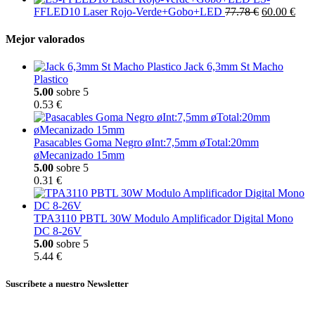
FFLED10 Laser Rojo-Verde+Gobo+LED
77.78 €
60.00 €
Mejor valorados
Jack 6,3mm St Macho
Plastico
5.00
sobre 5
0.53 €
Pasacables Goma Negro øInt:7,5mm øTotal:20mm
øMecanizado 15mm
5.00
sobre 5
0.31 €
TPA3110 PBTL 30W Modulo Amplificador Digital Mono
DC 8-26V
5.00
sobre 5
5.44 €
Suscríbete a nuestro Newsletter