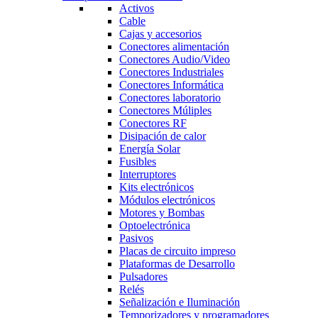
Activos
Cable
Cajas y accesorios
Conectores alimentación
Conectores Audio/Video
Conectores Industriales
Conectores Informática
Conectores laboratorio
Conectores Múliples
Conectores RF
Disipación de calor
Energía Solar
Fusibles
Interruptores
Kits electrónicos
Módulos electrónicos
Motores y Bombas
Optoelectrónica
Pasivos
Placas de circuito impreso
Plataformas de Desarrollo
Pulsadores
Relés
Señalización e Iluminación
Temporizadores y programadores